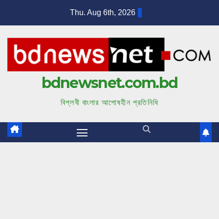
S
Thu. Aug 6th, 2026
k
i
p
t
bdnewsnet.com.bd
o
c
বিপ্লবী বাংলার আপোষহীন প্রতিনিধি
o
n
t
e
n
t