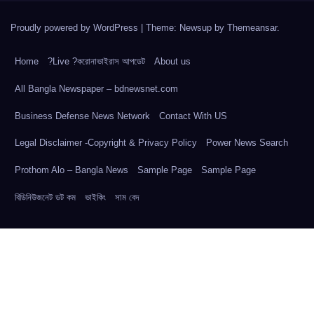
Proudly powered by WordPress
|
Theme: Newsup by
Themeansar
.
Home
?Live ?করোনাভাইরাস আপডেট
About us
All Bangla Newspaper – bdnewsnet.com
Business Defense News Network
Contact With US
Legal Disclaimer -Copyright & Privacy Policy
Power News Search
Prothom Alo – Bangla News
Sample Page
Sample Page
বিডিনিউজনেট ডট কম
ভাইকিং
সাম বেদ