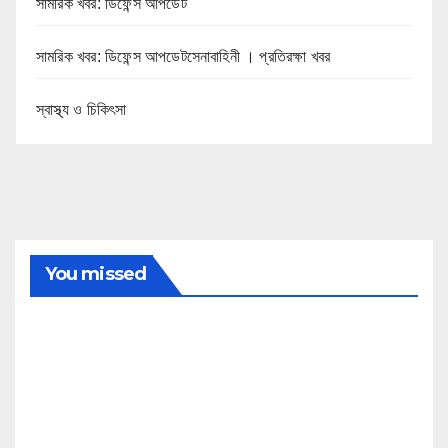
সামরিক খবর: ডিফেন্স আপডেট
সামরিক খবর: ডিফেন্স আপডেটসেনাবাহিনী । প্রতিরক্ষা খবর
স্বাস্থ্য ও চিকিৎসা
You missed