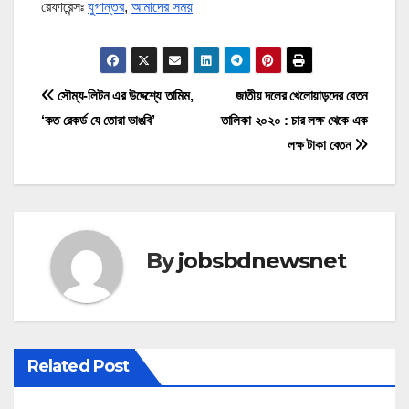
রেফারেন্সঃ
যুগান্তর
,
আমাদের সময়
P
সৌম্য-লিটন এর উদ্দেশ্যে তামিম,
জাতীয় দলের খেলোয়াড়দের বেতন
‘কত রেকর্ড যে তোরা ভাঙবি’
তালিকা ২০২০ : চার লক্ষ থেকে এক
o
লক্ষ টাকা বেতন
s
t
n
By
jobsbdnewsnet
a
v
i
Related Post
g