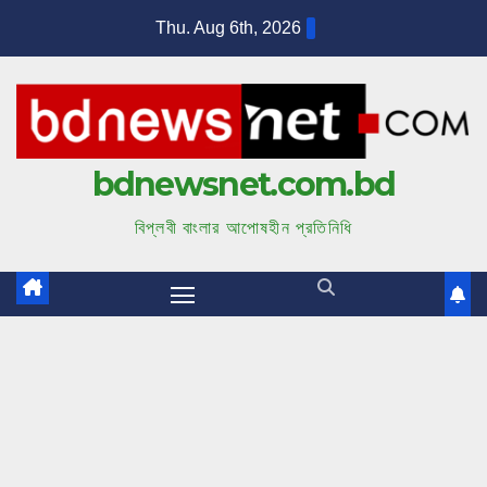
S
Thu. Aug 6th, 2026
k
i
p
t
bdnewsnet.com.bd
o
c
বিপ্লবী বাংলার আপোষহীন প্রতিনিধি
o
n
t
e
n
t