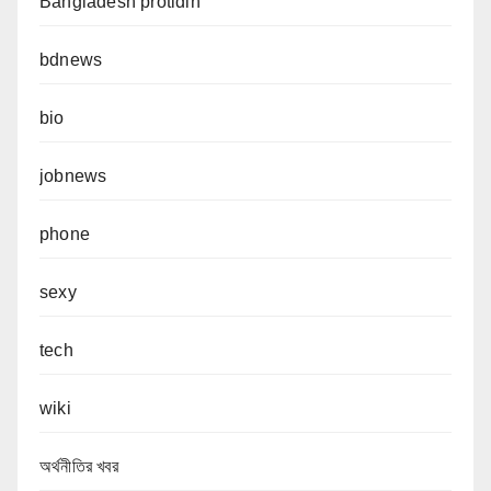
Bangladesh protidin
bdnews
bio
jobnews
phone
sexy
tech
wiki
অর্থনীতির খবর