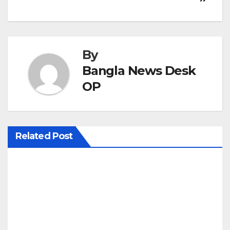
o
s
t
By
n
Bangla News Desk
OP
a
v
i
Related Post
g
a
t
i