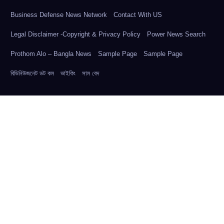
Business Defense News Network
Contact With US
Legal Disclaimer -Copyright & Privacy Policy
Power News Search
Prothom Alo – Bangla News
Sample Page
Sample Page
বিডিনিউজনেট ডট কম
ভাইকিং
সাম বেদ