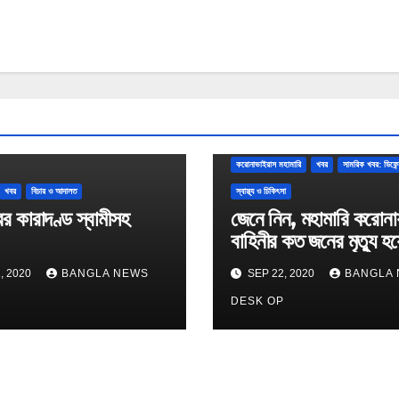
করোনাভাইরাস মহামারি
খবর
সামরিক খবর: ডিফে
খবর
বিচার ও আদালত
স্বাস্থ্য ও চিকিৎসা
র কারাদণ্ড স্বামীসহ
জেনে নিন, মহামারি করোনায় 
বাহিনীর কত জনের মৃত্যু হয়
, 2020
BANGLA NEWS
SEP 22, 2020
BANGLA
P
DESK OP