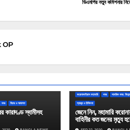
ডিএমপির নতুন কমিশনার নি
k OP
করোনাভাইরাস মহামারি
খবর
সামরিক খবর: ডিফে
খবর
বিচার ও আদালত
স্বাস্থ্য ও চিকিৎসা
র কারাদণ্ড স্বামীসহ
জেনে নিন, মহামারি করোনায় 
বাহিনীর কত জনের মৃত্যু হয়
, 2020
BANGLA NEWS
SEP 22, 2020
BANGLA