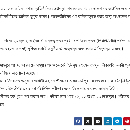
ে হলে আইন পেশায় প্রাতিষ্ঠানিক লেখাপড়া শেষ হওয়ার পর বাংলাদেশ বার কাউন্সিল হতে 
সিল আইনজীবীদের তালিকা ভুক্ত করেন। আইনজীবিদের এই তালিকাভুক্ত করার জন্য বাংলাদেশ ব
ালের ২১ জুলাই আইনজীবী অন্তর্ভুক্তির প্রথম ধাপ নৈর্ব্যক্তিক (প্রিলিমিনারি) পরীক্ষা অন
গলবার (২৭ আগস্ট) সুপ্রিম কোর্টে অনুষ্ঠিত এ-সংক্রান্ত এক সভায় এ সিদ্ধান্ত হয়েছে।
ারেল মাহবুবে আলম, ভাইস চেয়ারম্যান অ্যাডভোকেট ইউসুফ হোসেন হুমায়ুন, বিচারপতি ভবানী প্র
ার বিষয়ে আলোচনা হয়েছে।
ভার সিদ্ধান্ত অনুসারে আগামী ২২ সেপ্টেম্বরের মধ্যে ফর্ম পূরণ করতে হবে। আর নৈর্ব্যক্ত
ক্ষায় উত্তীর্ণরা এবার সরাসরি লিখিত পরীক্ষায় অংশ নিতে পারবে বলেও জানান তিনি।
্ষার্থীদের ফর্ম পূরণ শেষ করতে হবে। পরীক্ষা হতে পারে ১৫, ২২ অথবা ২৯ নভেম্বর। পরীক্ষার
 হবে।