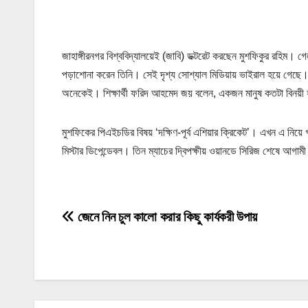
জাহাঙ্গীরনগর বিশ্ববিদ্যালয়েই (জাবি) ডক্টরেট করছেন মুশফিকুর রহিম। গ
পড়াশোনা করেন তিনি। সেই দৃশ্য সোশ্যাল মিডিয়ায় ভাইরাল হয়ে গেছে।
অনেকেই। শিক্ষার্থী ফরিদ আহমেদ জয় বলেন, একজন মানুষ কতটা বিনয়ী
মুশফিকের পিএইচডির বিষয় ‘দক্ষিণ-পূর্ব এশিয়ার ক্রিকেট’। এখন এ নিয়ে
মিস্টার ডিপেন্ডেবল। তিন ম্যাচের দ্বিপক্ষীয় ওয়ানডে সিরিজ শেষে আগামী
P
জেনে নিন চুল কালো করার কিছু কার্যকরী উপায়
o
s
t