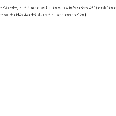
তেমনি লেখাপড়া ও তিনি অনেক মেধাবী। ক্রিকেট মঞ্চে লিটল বয় খ্যাত এই ক্রিকেটার ক্রিকে
তকোত্তর শেষে পিএইচডির পথে হাঁটছেন তিনি। এখন করছেন এমফিল।