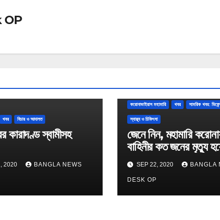
k OP
করোনাভাইরাস মহামারি
খবর
সামরিক খবর: ডিফে
খবর
বিচার ও আদালত
স্বাস্থ্য ও চিকিৎসা
র কারাদণ্ড স্বামীসহ
জেনে নিন, মহামারি করোনায় 
বাহিনীর কত জনের মৃত্যু হয়
, 2020
BANGLA NEWS
SEP 22, 2020
BANGLA
P
DESK OP