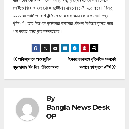
দারুণ বেগ পেতে হয়। শেষ পর্যন্ত গ্যান্ট্রি ক্রেন রয়েছে এমন কোনো
জেটিতে নিয়ে জাহাজ থেকে কন্টেইনার নামানোর চেষ্টা হতে পারে। কিন্তু
১১ নম্বর জেটি থেকে গ্যান্ট্রি ক্রেন রয়েছে এমন জেটিতে নেয়া কিছুটা
ঝুঁকিপূর্ণ। তাই নিরাপদে কন্টেইনার নামানোর কৌশল নির্ধারণে ব্যস্ত সময়
পার করতে হচ্ছে বন্দর কর্মকর্তাদের।
P
পাকিস্তানকে অত্যাধুনিক
ইসরায়েলের সঙ্গে কূটনৈতিক সম্পর্কের
যুদ্ধজাহাজ দিল চীন, চিন্তিত ভারত
ব্যপারে মুখ খুললো সৌদি
o
s
t
By
n
Bangla News Desk
OP
a