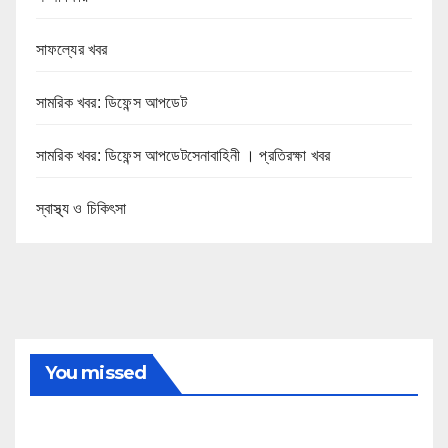
সাফল্যের খবর
সামরিক খবর: ডিফেন্স আপডেট
সামরিক খবর: ডিফেন্স আপডেটসেনাবাহিনী । প্রতিরক্ষা খবর
স্বাস্থ্য ও চিকিৎসা
You missed