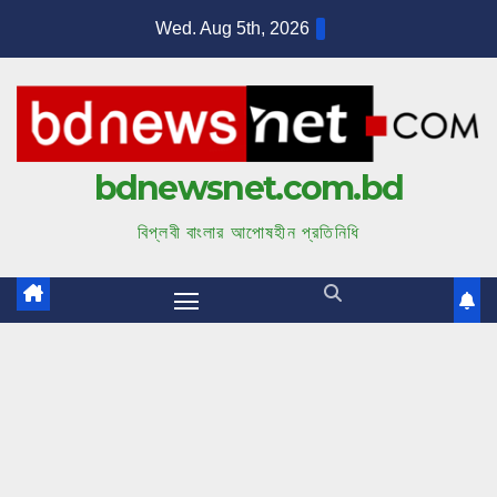
S
Wed. Aug 5th, 2026
k
i
p
t
bdnewsnet.com.bd
o
c
বিপ্লবী বাংলার আপোষহীন প্রতিনিধি
o
n
t
e
n
t