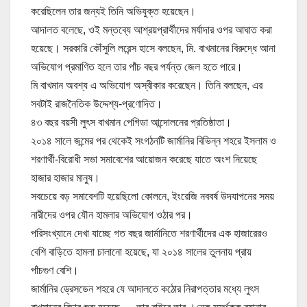
করেছিলেন তার জন্যই তিনি অভিযুক্ত হয়েছেন।
আদালত বলেছে, ওই মন্তব্যে আশ্রয়প্রার্থীদের মর্যাদার ওপর আঘাত করা
হয়েছে। সরকারি কৌঁসুলি লরেন্স হাসে বলছেন, মি. বাখমানের বিরুদ্ধে আনা
অভিযোগ প্রমাণিত হলে তার পাঁচ বছর পর্যন্ত জেল হতে পারে।
মি বাখমান অবশ্য এ অভিযোগ অস্বীকার করেছেন। তিনি বলছেন, এর
সবটাই রাজনৈতিক উদ্দেশ্য-প্রণোদিত।
৪৩ বছর বয়সী লুৎস বাখমান পেগিডা আন্দোলনের প্রতিষ্ঠাতা।
২০১৪ সালে জন্মের পর থেকেই সংগঠনটি জার্মানির বিভিন্ন শহরে ইসলাম ও
শরণার্থী-বিরোধী সভা সমাবেশের আয়োজন করেছে যাতে অংশ নিয়েছে
হাজার হাজার মানুষ।
সবচেয়ে বড় সমাবেশটি হয়েছিলো কোলনে, ইংরেজি নববর্ষ উদযাপনের সময়
নারীদের ওপর যৌন হামলার অভিযোগ ওঠার পর।
পরিসংখ্যানে দেখা যাচ্ছে গত বছর জার্মানিতে শরণার্থীদের এক হাজারেরও
বেশি বাড়িতে হামলা চালানো হয়েছে, যা ২০১৪ সালের তুলনায় প্রায়
পাঁচগুণ বেশি।
জার্মানির ড্রেসডেন শহরে যে আদালতে কঠোর নিরাপত্তার মধ্যে লুৎস