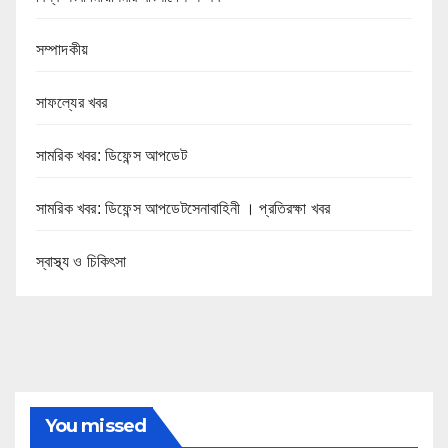
সম্পাদকীয়
সাফল্যের খবর
সামরিক খবর: ডিফেন্স আপডেট
সামরিক খবর: ডিফেন্স আপডেটসেনাবাহিনী । প্রতিরক্ষা খবর
স্বাস্থ্য ও চিকিৎসা
You missed