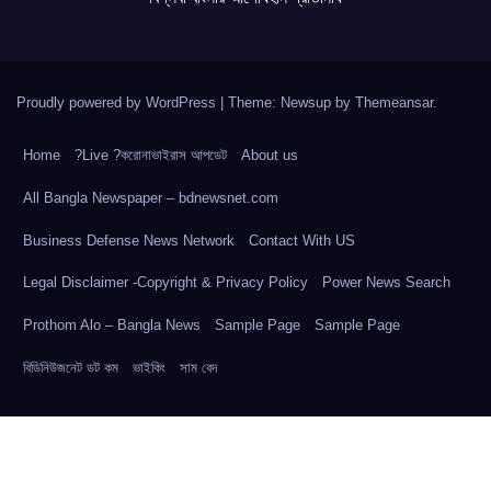
Proudly powered by WordPress
|
Theme: Newsup by
Themeansar
.
Home
?Live ?করোনাভাইরাস আপডেট
About us
All Bangla Newspaper – bdnewsnet.com
Business Defense News Network
Contact With US
Legal Disclaimer -Copyright & Privacy Policy
Power News Search
Prothom Alo – Bangla News
Sample Page
Sample Page
বিডিনিউজনেট ডট কম
ভাইকিং
সাম বেদ