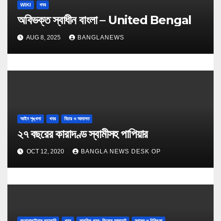
WIKI
খবর
অবিভক্ত স্বাধীন বাংলা – United Bengal
AUG 8, 2025
BANGLANEWS
আইন শৃঙ্খলা
খবর
বিচার ও আদালত
২৭ বছরের কারাদণ্ড স্বামীসহ পাপিয়ার
OCT 12, 2020
BANGLA NEWS DESK OP
করোনাভাইরাস মহামারি
খবর
সামরিক খবর: ডিফেন্স আপডেট
স্বাস্থ্য ও চিকিৎসা