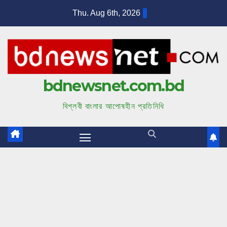
S
Thu. Aug 6th, 2026
k
i
p
t
bdnewsnet.com.bd
o
c
বিপ্লবী বাংলার আপোষহীন প্রতিনিধি
o
n
t
e
n
t