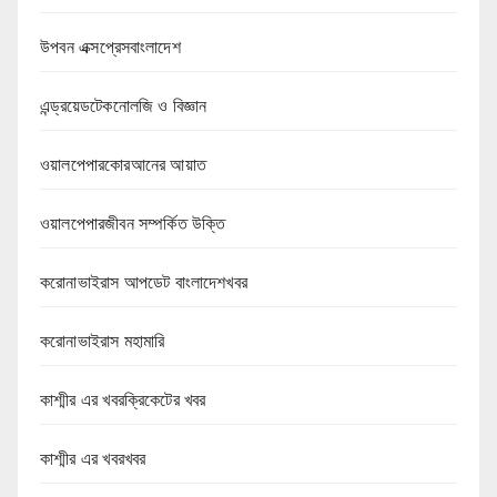
উপবন এক্সপ্রেসবাংলাদেশ
এন্ড্রয়েডটেকনোলজি ও বিজ্ঞান
ওয়ালপেপারকোরআনের আয়াত
ওয়ালপেপারজীবন সম্পর্কিত উক্তি
করোনাভাইরাস আপডেট বাংলাদেশখবর
করোনাভাইরাস মহামারি
কাশ্মীর এর খবরক্রিকেটের খবর
কাশ্মীর এর খবরখবর