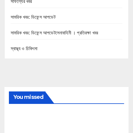
সাফল্যের খবর
সামরিক খবর: ডিফেন্স আপডেট
সামরিক খবর: ডিফেন্স আপডেটসেনাবাহিনী । প্রতিরক্ষা খবর
স্বাস্থ্য ও চিকিৎসা
You missed