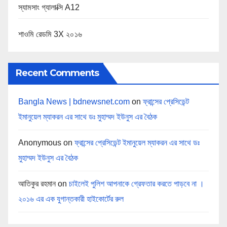
স্যামসাং গ্যালাক্সি A12
শাওমি রেডমি 3X ২০১৬
Recent Comments
Bangla News | bdnewsnet.com
on
ফ্রান্সের প্রেসিডেন্ট
ইমানুয়েল ম্যাকরন এর সাথে ডঃ মুহাম্মদ ইউনুস এর বৈঠক
Anonymous
on
ফ্রান্সের প্রেসিডেন্ট ইমানুয়েল ম্যাকরন এর সাথে ডঃ
মুহাম্মদ ইউনুস এর বৈঠক
আতিকুর রহমান
on
চাইলেই পুলিশ আপনাকে গ্রেফতার করতে পাড়বে না ।
২০১৬ এর এক যুগান্তকারী হাইকোর্টের রুল