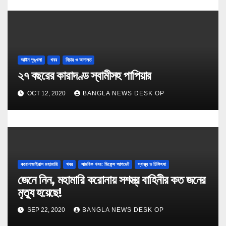
আইন শৃঙ্খলা
খবর
বিচার ও আদালত
২৭ বছরের কারাদণ্ড স্বামীসহ পাপিয়ার
OCT 12, 2020
BANGLA NEWS DESK OP
করোনাভাইরাস মহামারি
খবর
সামরিক খবর: ডিফেন্স আপডেট
স্বাস্থ্য ও চিকিৎসা
জেনে নিন, মহামারি করোনায় সশস্ত্র বাহিনীর কত জনের
মৃত্যু হয়েছে!
SEP 22, 2020
BANGLA NEWS DESK OP