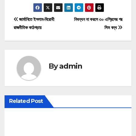
P
জার্মানিতে ইসলাম-বিরোধী
নিবন্ধন না করলে ৩০ এপ্রিলের পর
রাজনীতিক কাঠগড়ায়
সিম বন্ধ
o
s
t
By
admin
n
a
v
Related Post
i
g
a