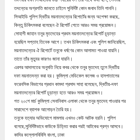
তদন্তের অগ্রগতি জানতে চাইলে সুনির্দিষ্ট কোন জবাব তিনি পাননি।
সিআইডি পুলিশ দ্বিতীয় ময়নাতদন্তের রিপোর্টের জন্য অপেক্ষা করছে,
কিন্তু চিকিৎসকরা বলেছেন ঐ রিপোর্ট পেতে আরও সময় প্রয়োজন।
সোহাগী জাহান তনুর মৃতদেহের প্রথম ময়নাতদন্তের রিপোর্ট চূড়ান্ত
হয়েছিল সপ্তাহ তিনেক আগে। তখন চিকিৎসকরা এবং পুলিশ জানিয়েছিল,
ময়নাতদন্তের ঐ রিপোর্টে তনুকে ধর্ষণের কোন আলামত পাওয়া যায়নি।
তাতে তাঁর মৃত্যুর কারণও জানা যায়নি।
এরপর আদালতের অনুমতি নিয়ে কবর থেকে তনুর মৃতদেহ তুলে দ্বিতীয়
দফা ময়নাতদন্ত করা হয়। কুমিল্লা মেডিকেল কলেজ ও হাসপাতালের
ফরেনসিক বিভাগের প্রধান কামদা প্রসাদ সাহা বলেছেন, দ্বিতীয়-দফা
ময়নাতদন্তের রিপোর্ট চূড়ান্ত হতে আরও সময় প্রয়োজন।
গত ২০শে মার্চ কুমিল্লা সেনানিবাস এলাকা থেকে তনুর মৃতদেহ পাওয়ার পর
সারাদেশে ব্যাপক আলোড়ন তৈরি হয়।
তনুকে হত্যার অভিযোগে মামলায় এখনও কেউ আটক হয়নি। পুলিশ
বলেছে,সুনির্দিষ্টভাবে কাউকে চিহ্নিত করার পরই আটকের প্রশ্ন আসবে।
কাদির কল্লোল
বিবিসি বাংলা, ঢাকা