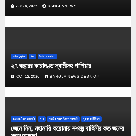
AUG 8, 2025
BANGLANEWS
আইন শৃঙ্খলা
খবর
বিচার ও আদালত
২৭ বছরের কারাদণ্ড স্বামীসহ পাপিয়ার
OCT 12, 2020
BANGLA NEWS DESK OP
করোনাভাইরাস মহামারি
খবর
সামরিক খবর: ডিফেন্স আপডেট
স্বাস্থ্য ও চিকিৎসা
জেনে নিন, মহামারি করোনায় সশস্ত্র বাহিনীর কত জনের
মৃত্যু হয়েছে!