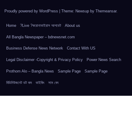
Proudly powered by WordPress
|
Theme: Newsup by
Themeansar
.
Home
?Live ?করোনাভাইরাস আপডেট
About us
All Bangla Newspaper – bdnewsnet.com
Business Defense News Network
Contact With US
Legal Disclaimer -Copyright & Privacy Policy
Power News Search
Prothom Alo – Bangla News
Sample Page
Sample Page
বিডিনিউজনেট ডট কম
ভাইকিং
সাম বেদ