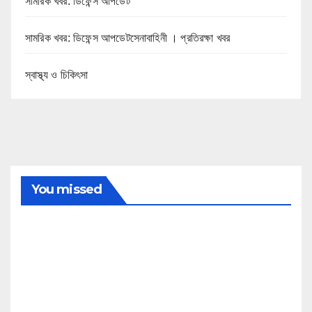
সামরিক খবর: ডিফেন্স আপডেট
সামরিক খবর: ডিফেন্স আপডেটসেনাবাহিনী । প্রতিরক্ষা খবর
স্বাস্থ্য ও চিকিৎসা
You missed