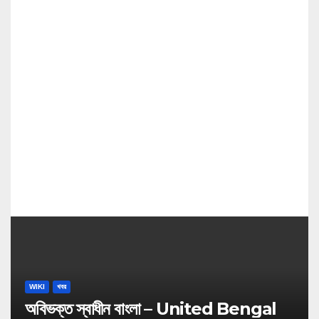
a
t
i
o
n
WIKI
খবর
অবিভক্ত স্বাধীন বাংলা – United Bengal