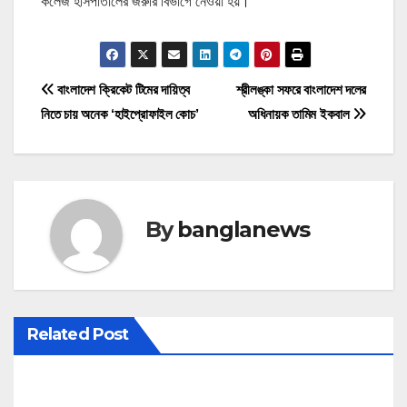
কলেজ হাসপাতালের জরুরি বিভাগে নেওয়া হয়।
P
বাংলাদেশ ক্রিকেট টিমের দায়িত্ব
শ্রীলঙ্কা সফরে বাংলাদেশ দলের
নিতে চায় অনেক ‘হাইপ্রোফাইল কোচ’
অধিনায়ক তামিম ইকবাল
o
s
t
By
banglanews
n
a
v
Related Post
i
g