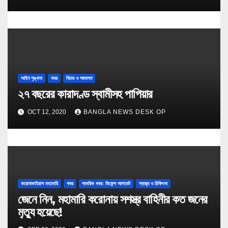
আইন শৃঙ্খলা
খবর
বিচার ও আদালত
২৭ বছরের কারাদণ্ড স্বামীসহ পাপিয়ার
OCT 12, 2020
BANGLA NEWS DESK OP
করোনাভাইরাস মহামারি
খবর
সামরিক খবর: ডিফেন্স আপডেট
স্বাস্থ্য ও চিকিৎসা
জেনে নিন, মহামারি করোনায় সশস্ত্র বাহিনীর কত জনের
মৃত্যু হয়েছে!