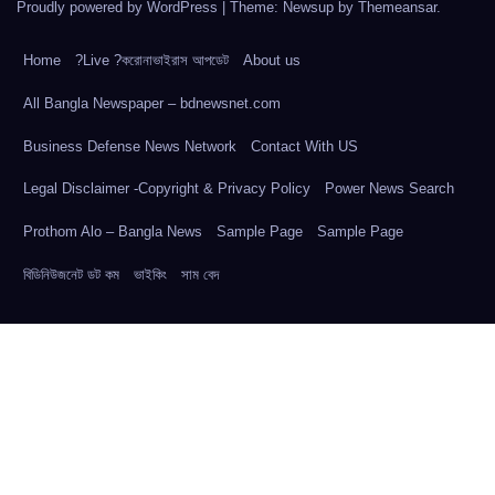
Proudly powered by WordPress
|
Theme: Newsup by
Themeansar
.
Home
?Live ?করোনাভাইরাস আপডেট
About us
All Bangla Newspaper – bdnewsnet.com
Business Defense News Network
Contact With US
Legal Disclaimer -Copyright & Privacy Policy
Power News Search
Prothom Alo – Bangla News
Sample Page
Sample Page
বিডিনিউজনেট ডট কম
ভাইকিং
সাম বেদ