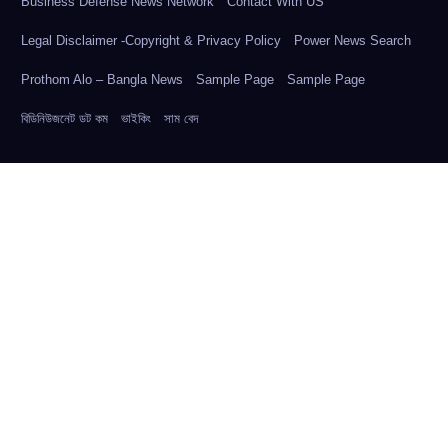
Business Defense News Network
Contact With US
Legal Disclaimer -Copyright & Privacy Policy
Power News Search
Prothom Alo – Bangla News
Sample Page
Sample Page
বিডিনিউজনেট ডট কম
ভাইকিং
সাম বেদ