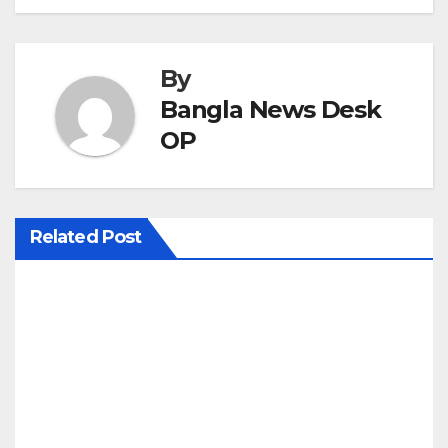
s
t
By
n
Bangla News Desk
OP
a
v
i
Related Post
g
a
t
i
o