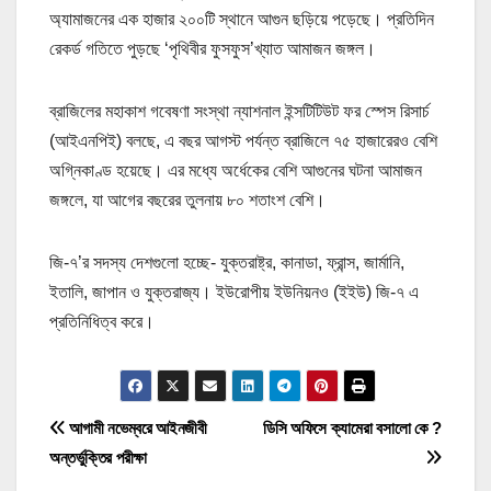
অ্যামাজনের এক হাজার ২০০টি স্থানে আগুন ছড়িয়ে পড়েছে। প্রতিদিন
রেকর্ড গতিতে পুড়ছে ‘পৃথিবীর ফুসফুস’খ্যাত আমাজন জঙ্গল।
ব্রাজিলের মহাকাশ গবেষণা সংস্থা ন্যাশনাল ইন্সটিটিউট ফর স্পেস রিসার্চ
(আইএনপিই) বলছে, এ বছর আগস্ট পর্যন্ত ব্রাজিলে ৭৫ হাজারেরও বেশি
অগ্নিকাণ্ড হয়েছে। এর মধ্যে অর্ধেকের বেশি আগুনের ঘটনা আমাজন
জঙ্গলে, যা আগের বছরের তুলনায় ৮০ শতাংশ বেশি।
জি-৭’র সদস্য দেশগুলো হচ্ছে- যুক্তরাষ্ট্র, কানাডা, ফ্রান্স, জার্মানি,
ইতালি, জাপান ও যুক্তরাজ্য। ইউরোপীয় ইউনিয়নও (ইইউ) জি-৭ এ
প্রতিনিধিত্ব করে।
P
আগামী নভেম্বরে আইনজীবী
ডিসি অফিসে ক্যামেরা বসালো কে ?
অন্তর্ভুক্তির পরীক্ষা
o