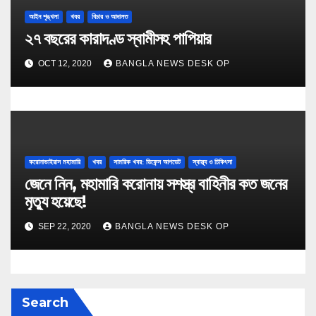
আইন শৃঙ্খলা
খবর
বিচার ও আদালত
২৭ বছরের কারাদণ্ড স্বামীসহ পাপিয়ার
OCT 12, 2020
BANGLA NEWS DESK OP
করোনাভাইরাস মহামারি
খবর
সামরিক খবর: ডিফেন্স আপডেট
স্বাস্থ্য ও চিকিৎসা
জেনে নিন, মহামারি করোনায় সশস্ত্র বাহিনীর কত জনের
মৃত্যু হয়েছে!
SEP 22, 2020
BANGLA NEWS DESK OP
Search