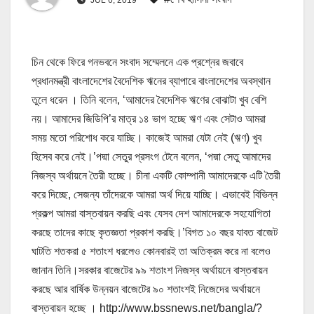
চিন থেকে ফিরে গনভবনে সংবাদ সম্মেলনে এক প্রশ্নের জবাবে
প্রধানমন্ত্রী বাংলাদেশের বৈদেশিক ঋনের ব্যাপারে বাংলাদেশের অবস্থান
তুলে ধরেন । তিনি বলেন, ‘আমাদের বৈদেশিক ঋণের বোঝাটা খুব বেশি
নয়। আমাদের জিডিপি’র মাত্র ১৪ ভাগ হচ্ছে ঋণ এবং সেটাও আমরা
সময় মতো পরিশোধ করে যাচ্ছি। কাজেই আমরা যেটা নেই (ঋণ) খুব
হিসেব করে নেই।’পদ্মা সেতুর প্রসংগ টেনে বলেন, ‘পদ্মা সেতু আমাদের
নিজস্ব অর্থায়নে তৈরী হচ্ছে। চীনা একটি কোম্পানী আমাদেরকে এটি তৈরী
করে দিচ্ছে, সেজন্য তাঁদেরকে আমরা অর্থ দিয়ে যাচ্ছি। এভাবেই বিভিন্ন
প্রকল্প আমরা বাস্তবায়ন করছি এবং যেসব দেশ আমাদেরকে সহযোগিতা
করছে তাদের কাছে কৃতজ্ঞতা প্রকাশ করছি।’বিগত ১০ বছর যাবত বাজেট
ঘাটতি শতকরা ৫ শতাংশ ধরলেও কোনবারই তা অতিক্রম করে না বলেও
জানান তিনি।সরকার বাজেটের ৯৯ শতাংশ নিজস্ব অর্থায়নে বাস্তবায়ন
করছে আর বার্ষিক উন্নয়ন বাজেটের ৯০ শতাংশই নিজেদের অর্থায়নে
বাস্তবায়ন হচ্ছে । http://www.bssnews.net/bangla/?