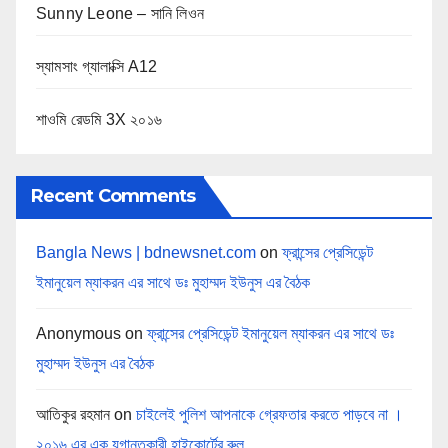
Sunny Leone – সানি লিওন
স্যামসাং গ্যালাক্সি A12
শাওমি রেডমি 3X ২০১৬
Recent Comments
Bangla News | bdnewsnet.com
on
ফ্রান্সের প্রেসিডেন্ট
ইমানুয়েল ম্যাকরন এর সাথে ডঃ মুহাম্মদ ইউনুস এর বৈঠক
Anonymous
on
ফ্রান্সের প্রেসিডেন্ট ইমানুয়েল ম্যাকরন এর সাথে ডঃ
মুহাম্মদ ইউনুস এর বৈঠক
আতিকুর রহমান
on
চাইলেই পুলিশ আপনাকে গ্রেফতার করতে পাড়বে না ।
২০১৬ এর এক যুগান্তকারী হাইকোর্টের রুল