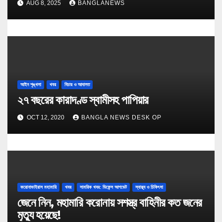
AUG 8, 2025
BANGLANEWS
আইন শৃঙ্খলা
খবর
বিচার ও আদালত
২৭ বছরের কারাদণ্ড স্বামীসহ পাপিয়ার
OCT 12, 2020
BANGLA NEWS DESK OP
করোনাভাইরাস মহামারি
খবর
সামরিক খবর: ডিফেন্স আপডেট
স্বাস্থ্য ও চিকিৎসা
জেনে নিন, মহামারি করোনায় সশস্ত্র বাহিনীর কত জনের
মৃত্যু হয়েছে!