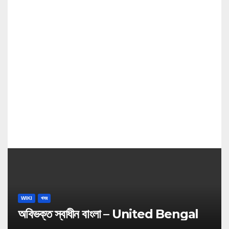
g
a
t
i
o
n
WIKI
খবর
অবিভক্ত স্বাধীন বাংলা – United Bengal