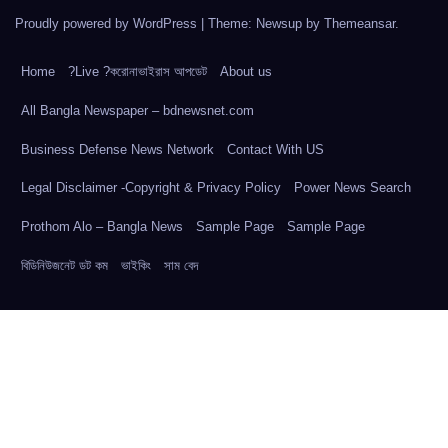
Proudly powered by WordPress
|
Theme: Newsup by
Themeansar
.
Home
?Live ?করোনাভাইরাস আপডেট
About us
All Bangla Newspaper – bdnewsnet.com
Business Defense News Network
Contact With US
Legal Disclaimer -Copyright & Privacy Policy
Power News Search
Prothom Alo – Bangla News
Sample Page
Sample Page
বিডিনিউজনেট ডট কম
ভাইকিং
সাম বেদ