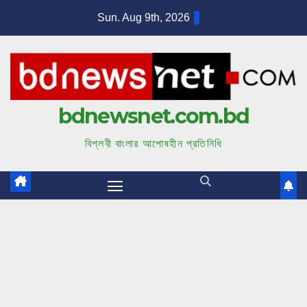
S
Sun. Aug 9th, 2026
k
i
p
t
bdnewsnet.com.bd
o
c
বিপ্লবী বাংলার আপোষহীন প্রতিনিধি
o
n
t
e
n
t