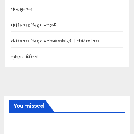
সাফল্যের খবর
সামরিক খবর: ডিফেন্স আপডেট
সামরিক খবর: ডিফেন্স আপডেটসেনাবাহিনী । প্রতিরক্ষা খবর
স্বাস্থ্য ও চিকিৎসা
You missed