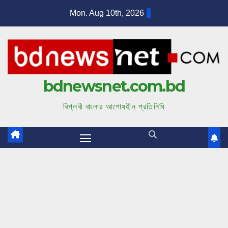
S
Mon. Aug 10th, 2026
k
i
p
t
bdnewsnet.com.bd
o
c
বিপ্লবী বাংলার আপোষহীন প্রতিনিধি
o
n
t
e
n
t