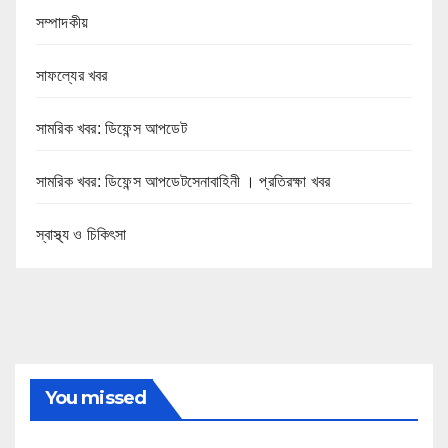
সম্পাদকীয়
সাফল্যের খবর
সামরিক খবর: ডিফেন্স আপডেট
সামরিক খবর: ডিফেন্স আপডেটসেনাবাহিনী । প্রতিরক্ষা খবর
স্বাস্থ্য ও চিকিৎসা
You missed