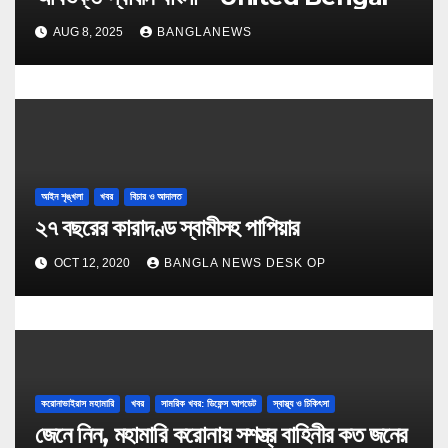
AUG 8, 2025
BANGLANEWS
আইন শৃঙ্খলা
খবর
বিচার ও আদালত
২৭ বছরের কারাদণ্ড স্বামীসহ পাপিয়ার
OCT 12, 2020
BANGLA NEWS DESK OP
করোনাভাইরাস মহামারি
খবর
সামরিক খবর: ডিফেন্স আপডেট
স্বাস্থ্য ও চিকিৎসা
জেনে নিন, মহামারি করোনায় সশস্ত্র বাহিনীর কত জনের