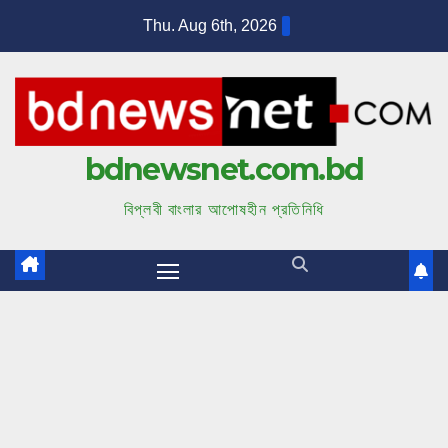
S
Thu. Aug 6th, 2026
k
i
p
t
bdnewsnet.com.bd
o
c
বিপ্লবী বাংলার আপোষহীন প্রতিনিধি
o
n
t
e
n
t