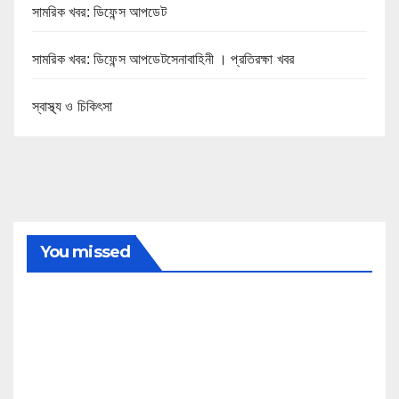
সামরিক খবর: ডিফেন্স আপডেট
সামরিক খবর: ডিফেন্স আপডেটসেনাবাহিনী । প্রতিরক্ষা খবর
স্বাস্থ্য ও চিকিৎসা
You missed