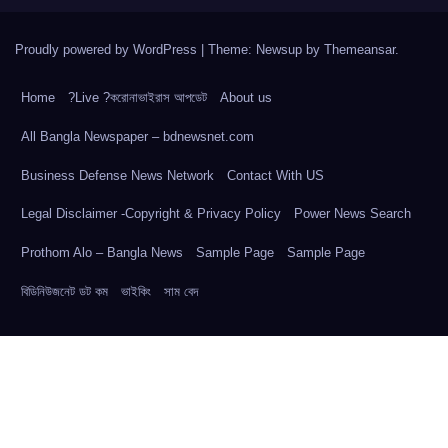
Proudly powered by WordPress
|
Theme: Newsup by
Themeansar
.
Home
?Live ?করোনাভাইরাস আপডেট
About us
All Bangla Newspaper – bdnewsnet.com
Business Defense News Network
Contact With US
Legal Disclaimer -Copyright & Privacy Policy
Power News Search
Prothom Alo – Bangla News
Sample Page
Sample Page
বিডিনিউজনেট ডট কম
ভাইকিং
সাম বেদ