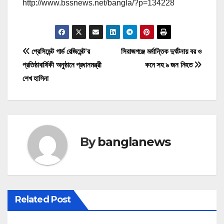
http://www.bssnews.net/bangla/?p=134228
P
প্রেসিডেন্ট গার্ড রেজিমেন্ট’র
সিরাজগঞ্জে মর্মান্তিক দুর্ঘটনায় বর ও
প্রতিষ্ঠাবার্ষিকী অনুষ্ঠানে প্রধানমন্ত্রী
কনে সহ ৯ জন নিহত
o
শেখ হাসিনা
s
t
n
By
banglanews
a
v
i
Related Post
g