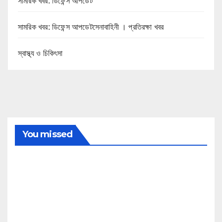
সামরিক খবর: ডিফেন্স আপডেট
সামরিক খবর: ডিফেন্স আপডেটসেনাবাহিনী । প্রতিরক্ষা খবর
স্বাস্থ্য ও চিকিৎসা
You missed