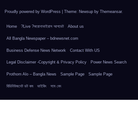
Proudly powered by WordPress
|
Theme: Newsup by
Themeansar
.
Home
?Live ?করোনাভাইরাস আপডেট
About us
All Bangla Newspaper – bdnewsnet.com
Business Defense News Network
Contact With US
Legal Disclaimer -Copyright & Privacy Policy
Power News Search
Prothom Alo – Bangla News
Sample Page
Sample Page
বিডিনিউজনেট ডট কম
ভাইকিং
সাম বেদ