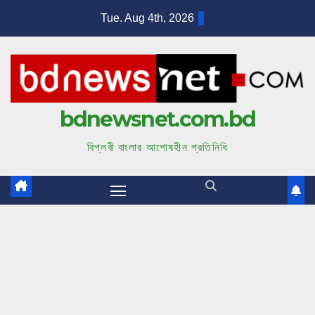
S
Tue. Aug 4th, 2026
k
i
p
t
bdnewsnet.com.bd
o
c
বিপ্লবী বাংলার আপোষহীন প্রতিনিধি
o
n
t
e
n
t