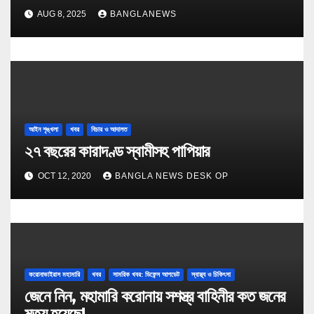
AUG 8, 2025
BANGLANEWS
আইন শৃঙ্খলা
খবর
বিচার ও আদালত
২৭ বছরের কারাদণ্ড স্বামীসহ পাপিয়ার
OCT 12, 2020
BANGLA NEWS DESK OP
করোনাভাইরাস মহামারি
খবর
সামরিক খবর: ডিফেন্স আপডেট
স্বাস্থ্য ও চিকিৎসা
জেনে নিন, মহামারি করোনায় সশস্ত্র বাহিনীর কত জনের
মৃত্যু হয়েছে!