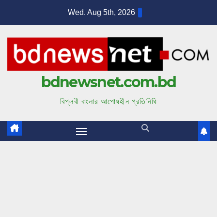
S
Wed. Aug 5th, 2026
k
i
p
t
bdnewsnet.com.bd
o
c
বিপ্লবী বাংলার আপোষহীন প্রতিনিধি
o
n
t
e
n
t