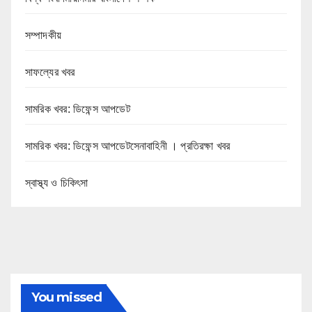
সম্পাদকীয়
সাফল্যের খবর
সামরিক খবর: ডিফেন্স আপডেট
সামরিক খবর: ডিফেন্স আপডেটসেনাবাহিনী । প্রতিরক্ষা খবর
স্বাস্থ্য ও চিকিৎসা
You missed