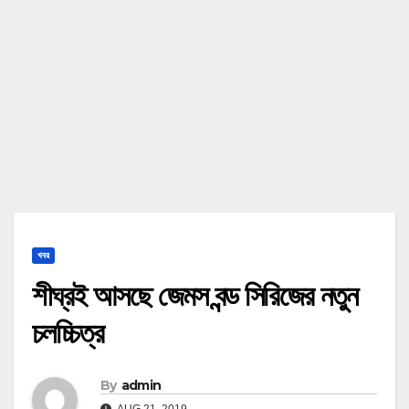
খবর
শীঘ্রই আসছে জেমস বন্ড সিরিজের নতুন
চলচ্চিত্র
By
admin
AUG 21, 2019