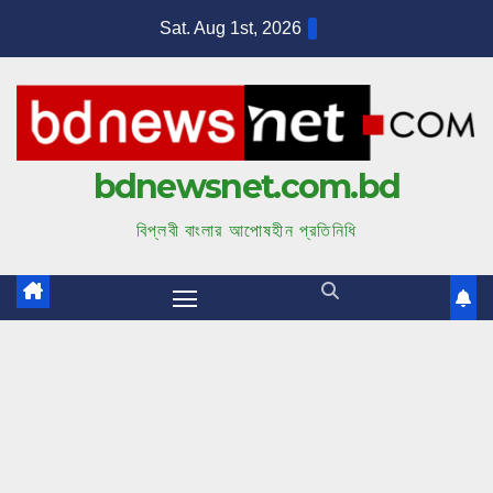
S
Sat. Aug 1st, 2026
k
i
p
t
bdnewsnet.com.bd
o
c
বিপ্লবী বাংলার আপোষহীন প্রতিনিধি
o
n
t
e
n
t