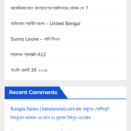
আমেরিকার মতে বাংলাদেশের স্বাধিনতার ঘোষক কে ?
অবিভক্ত স্বাধীন বাংলা – United Bengal
Sunny Leone – সানি লিওন
স্যামসাং গ্যালাক্সি A12
শাওমি রেডমি 3X ২০১৬
Recent Comments
Bangla News | bdnewsnet.com
on
ফ্রান্সের প্রেসিডেন্ট
ইমানুয়েল ম্যাকরন এর সাথে ডঃ মুহাম্মদ ইউনুস এর বৈঠক