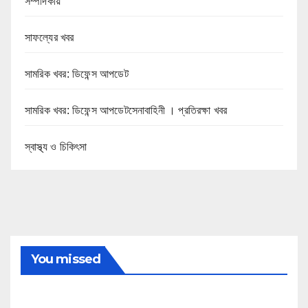
সম্পাদকীয়
সাফল্যের খবর
সামরিক খবর: ডিফেন্স আপডেট
সামরিক খবর: ডিফেন্স আপডেটসেনাবাহিনী । প্রতিরক্ষা খবর
স্বাস্থ্য ও চিকিৎসা
You missed