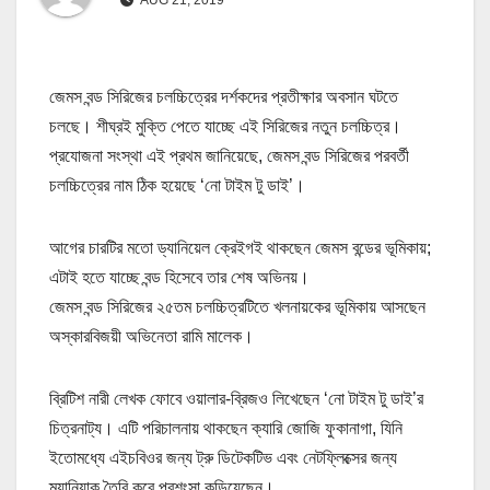
জেমস বন্ড সিরিজের চলচ্চিত্রের দর্শকদের প্রতীক্ষার অবসান ঘটতে
চলছে। শীঘ্রই মুক্তি পেতে যাচ্ছে এই সিরিজের নতুন চলচ্চিত্র।
প্রযোজনা সংস্থা এই প্রথম জানিয়েছে, জেমস বন্ড সিরিজের পরবর্তী
চলচ্চিত্রের নাম ঠিক হয়েছে ‘নো টাইম টু ডাই’।
আগের চারটির মতো ড্যানিয়েল ক্রেইগই থাকছেন জেমস বন্ডের ভূমিকায়;
এটাই হতে যাচ্ছে বন্ড হিসেবে তার শেষ অভিনয়।
জেমস বন্ড সিরিজের ২৫তম চলচ্চিত্রটিতে খলনায়কের ভূমিকায় আসছেন
অস্কারবিজয়ী অভিনেতা রামি মালেক।
ব্রিটিশ নারী লেখক ফোবে ওয়ালার-ব্রিজও লিখেছেন ‘নো টাইম টু ডাই’র
চিত্রনাট্য। এটি পরিচালনায় থাকছেন ক্যারি জোজি ফুকানাগা, যিনি
ইতোমধ্যে এইচবিওর জন্য ট্রু ডিটেকটিভ এবং নেটফ্লিক্সের জন্য
ম্যানিয়াক তৈরি করে প্রশংসা কুড়িয়েছেন।