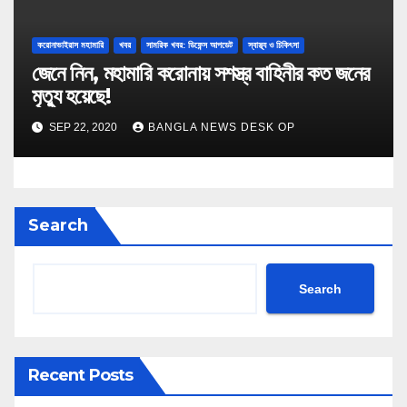
করোনাভাইরাস মহামারি
খবর
সামরিক খবর: ডিফেন্স আপডেট
স্বাস্থ্য ও চিকিৎসা
জেনে নিন, মহামারি করোনায় সশস্ত্র বাহিনীর কত জনের
মৃত্যু হয়েছে!
SEP 22, 2020
BANGLA NEWS DESK OP
Search
Search
Recent Posts