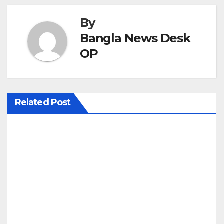
t
By
n
Bangla News Desk
a
OP
v
i
Related Post
g
a
t
i
o
n