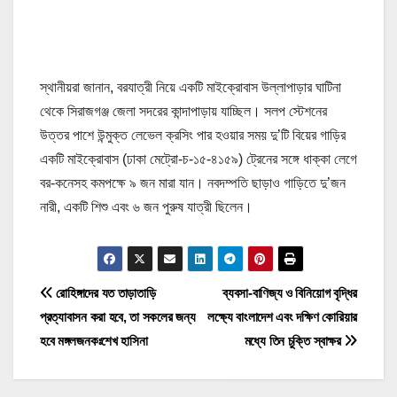
স্থানীয়রা জানান, বরযাত্রী নিয়ে একটি মাইক্রোবাস উল্লাপাড়ার ঘাটিনা
থেকে সিরাজগঞ্জ জেলা সদরের কান্দাপাড়ায় যাচ্ছিল। সলপ স্টেশনের
উত্তর পাশে উন্মুক্ত লেভেল ক্রসিং পার হওয়ার সময় দু’টি বিয়ের গাড়ির
একটি মাইক্রোবাস (ঢাকা মেট্রো-চ-১৫-৪১৫৯) ট্রেনের সঙ্গে ধাক্কা লেগে
বর-কনেসহ কমপক্ষে ৯ জন মারা যান। নবদম্পতি ছাড়াও গাড়িতে দু’জন
নারী, একটি শিশু এবং ৬ জন পুরুষ যাত্রী ছিলেন।
P
রোহিঙ্গাদের যত তাড়াতাড়ি
ব্যবসা-বাণিজ্য ও বিনিয়োগ বৃদ্ধির
প্রত্যাবাসন করা হবে, তা সকলের জন্য
লক্ষ্যে বাংলাদেশ এবং দক্ষিণ কোরিয়ার
o
হবে মঙ্গলজনকঃশেখ হাসিনা
মধ্যে তিন চুক্তি স্বাক্ষর
s