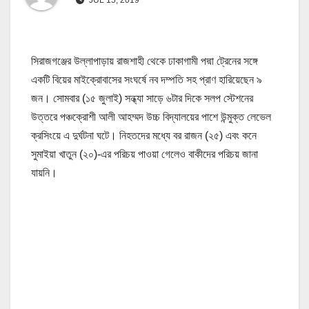
সিরাজগঞ্জের উল্লাপাড়ায় রাজশাহী থেকে ঢাকাগামী পদ্মা ট্রেনের সঙ্গে
একটি বিয়ের মাইক্রোবাসের সংঘর্ষে নব দম্পতি সহ প্রাণ হারিয়েছেন ৯
জন। সোমবার (১৫ জুলাই) সন্ধ্যা সাড়ে ৬টার দিকে সলপ স্টেশনের
উত্তরে পঞ্চক্রোশী আলী আহম্মদ উচ্চ বিদ্যালয়ের পাশে উন্মুক্ত লেভেল
ক্রসিংয়ে এ দুর্ঘটনা ঘটে। নিহতদের মধ্যে বর রাজন (২৫) এবং কনে
সুমাইয়া খাতুন (২০)-এর পরিচয় পাওয়া গেলেও বাকীদের পরিচয় জানা
যায়নি।