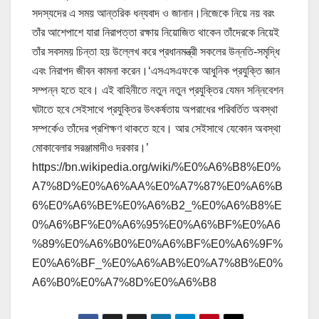
সদস্যদের এ সময় আন্তরিক ধন্যবাদ ও জানান।নিজেকে নিয়ে নয় বরং
তাঁর আশেপাশে যারা নিরাপত্তা রক্ষায় নিয়োজিত থাকেন তাঁদেরকে নিয়েই
তাঁর সবসময় চিন্তা হয় উল্লেখ করে প্রধানমন্ত্রী সকলের উন্নতি-সমৃদ্ধি
এবং নিরাপদ জীবন কামনা করেন।‘এসএসএফকে আধুনিক প্রযুক্তি জ্ঞান
সম্পন্ন হতে হবে। এই বাহিনীতে নতুন নতুন প্রযুক্তির যেমন সন্নিবেশন
ঘটাতে হবে সেইসাথে প্রযুক্তির উৎকর্ষতায় অপরাধের পরিবর্তিত অবস্থা
সম্পর্কেও তাঁদের প্রশিক্ষণ থাকতে হবে। আর সেইসাথে যেকোন অবস্থা
মোকাবেলার সরঞ্জামাদীও দরকার।’
https://bn.wikipedia.org/wiki/%E0%A6%B8%E0%
A7%8D%E0%A6%AA%E0%A7%87%E0%A6%B
6%E0%A6%BE%E0%A6%B2_%E0%A6%B8%E
0%A6%BF%E0%A6%95%E0%A6%BF%E0%A6
%89%E0%A6%B0%E0%A6%BF%E0%A6%9F%
E0%A6%BF_%E0%A6%AB%E0%A7%8B%E0%
A6%B0%E0%A7%8D%E0%A6%B8