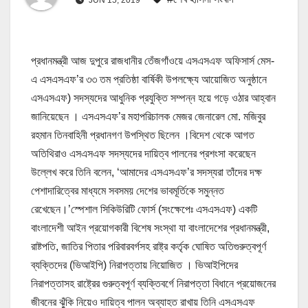
প্রধানমন্ত্রী আজ দুপুরে রাজধানীর তেঁজগাঁওয়ে এসএসএফ অফিসার্স মেস-
এ এসএসএফ’র ৩৩ তম প্রতিষ্ঠা বার্ষিকী উপলক্ষ্যে আয়োজিত অনুষ্ঠানে
এসএসএফ) সদস্যদের আধুনিক প্রযুক্তি সম্পন্ন হয়ে গড়ে ওঠার আহ্বান
জানিয়েছেন । এসএসএফ’র মহাপরিচালক মেজর জেনারেল মো. মজিবুর
রহমান তিনবাহিনী প্রধানগণ উপস্থিত ছিলেন ।বিদেশ থেকে আগত
অতিথিরাও এসএসএফ সদস্যদের দায়িত্ব পালনের প্রশংসা করেছেন
উল্লেখ করে তিনি বলেন, ‘আমাদের এসএসএফ’র সদস্যরা তাঁদের দক্ষ
পেশাদারিত্বের মাধ্যমে সবসময় দেশের ভাবমূর্তিকে সমুন্নত
রেখেছেন।’স্পেশাল সিকিউরিটি ফোর্স (সংক্ষেপেঃ এসএসএফ) একটি
বাংলাদেশী আইন প্রয়োগকারী বিশেষ সংস্থা যা বাংলাদেশের প্রধানমন্ত্রী,
রাষ্টপতি, জাতির পিতার পরিবারবর্গসহ রাষ্ট্র কর্তৃক ঘোষিত অতিগুরুত্বপূর্ণ
ব্যক্তিদের (ভিআইপি) নিরাপত্তায় নিয়োজিত । ভিআইপিদের
নিরাপত্তাসহ রাষ্ট্রের গুরুত্বপূর্ণ ব্যক্তিবর্গে নিরাপত্তা বিধানে প্রয়োজনের
জীবনের ঝুঁকি নিয়েও দায়িত্ব পালন অব্যাহত রাখায় তিনি এসএসএফ