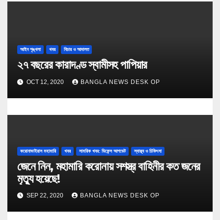
আইন শৃঙ্খলা
খবর
বিচার ও আদালত
২৭ বছরের কারাদণ্ড স্বামীসহ পাপিয়ার
OCT 12, 2020
BANGLA NEWS DESK OP
করোনাভাইরাস মহামারি
খবর
সামরিক খবর: ডিফেন্স আপডেট
স্বাস্থ্য ও চিকিৎসা
জেনে নিন, মহামারি করোনায় সশস্ত্র বাহিনীর কত জনের
মৃত্যু হয়েছে!
SEP 22, 2020
BANGLA NEWS DESK OP