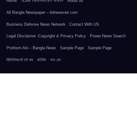
Home
?Live ?করোনাভাইরাস আপডেট
About us
All Bangla Newspaper – bdnewsnet.com
Business Defense News Network
Contact With US
Legal Disclaimer -Copyright & Privacy Policy
Power News Search
Prothom Alo – Bangla News
Sample Page
Sample Page
বিডিনিউজনেট ডট কম
ভাইকিং
সাম বেদ