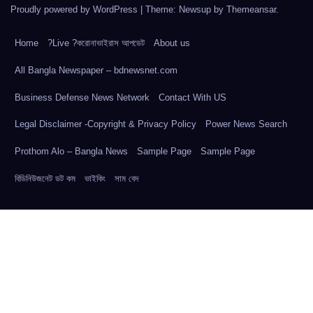
Proudly powered by WordPress
|
Theme: Newsup by
Themeansar
.
Home
?Live ?করোনাভাইরাস আপডেট
About us
All Bangla Newspaper – bdnewsnet.com
Business Defense News Network
Contact With US
Legal Disclaimer -Copyright & Privacy Policy
Power News Search
Prothom Alo – Bangla News
Sample Page
Sample Page
বিডিনিউজনেট ডট কম
ভাইকিং
সাম বেদ