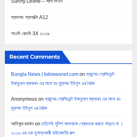
Sunny Leone – সানি লিওন
স্যামসাং গ্যালাক্সি A12
শাওমি রেডমি 3X ২০১৬
Recent Comments
Bangla News | bdnewsnet.com
on
ফ্রান্সের প্রেসিডেন্ট
ইমানুয়েল ম্যাকরন এর সাথে ডঃ মুহাম্মদ ইউনুস এর বৈঠক
Anonymous
on
ফ্রান্সের প্রেসিডেন্ট ইমানুয়েল ম্যাকরন এর সাথে ডঃ
মুহাম্মদ ইউনুস এর বৈঠক
আতিকুর রহমান
on
চাইলেই পুলিশ আপনাকে গ্রেফতার করতে পাড়বে না ।
২০১৬ এর এক যুগান্তকারী হাইকোর্টের রুল