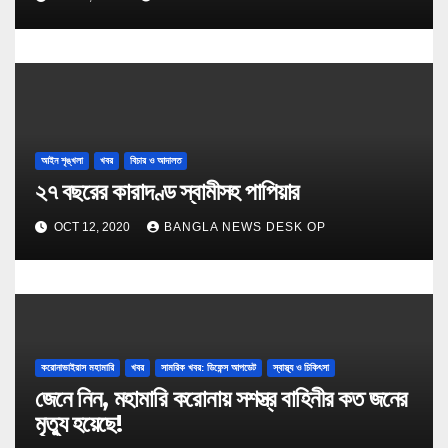
আইন শৃঙ্খলা
খবর
বিচার ও আদালত
২৭ বছরের কারাদণ্ড স্বামীসহ পাপিয়ার
OCT 12, 2020
BANGLA NEWS DESK OP
করোনাভাইরাস মহামারি
খবর
সামরিক খবর: ডিফেন্স আপডেট
স্বাস্থ্য ও চিকিৎসা
জেনে নিন, মহামারি করোনায় সশস্ত্র বাহিনীর কত জনের
মৃত্যু হয়েছে!