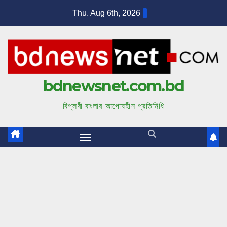
S
Thu. Aug 6th, 2026
k
i
p
t
bdnewsnet.com.bd
o
c
বিপ্লবী বাংলার আপোষহীন প্রতিনিধি
o
n
t
e
n
t