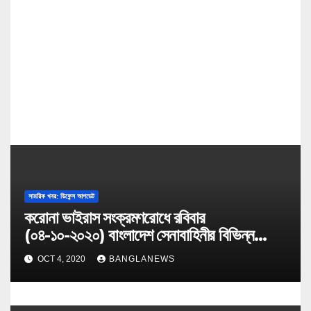
i
o
n
সামরিক খবর: ডিফেন্স আপডেট
করোনা ভাইরাস সংক্রমণরোধে রবিবার
(০৪-১০-২০২০) বাংলাদেশ সেনাবাহিনীর বিভিন্ন
কার্যক্রম
OCT 4, 2020
BANGLANEWS