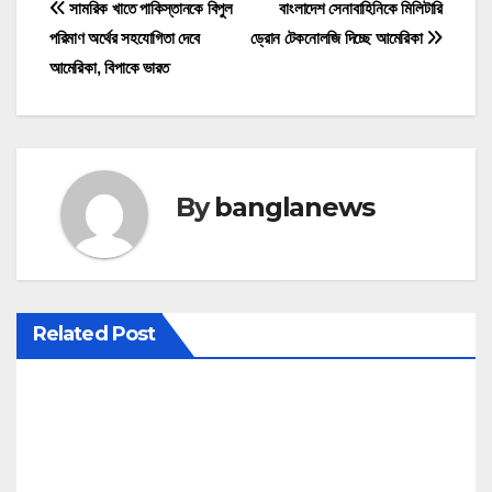
P
সামরিক খাতে পাকিস্তানকে বিপুল
বাংলাদেশ সেনাবাহিনিকে মিলিটারি
পরিমাণ অর্থের সহযোগিতা দেবে
ড্রোন টেকনোলজি দিচ্ছে আমেরিকা
o
আমেরিকা, বিপাকে ভারত
s
t
n
By
banglanews
a
v
i
Related Post
g
a
t