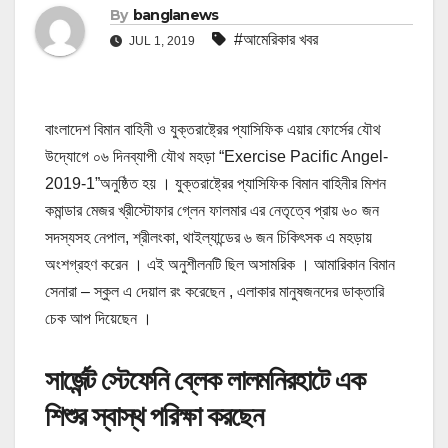
By
banglanews
#আমেরিকার খবর
JUL 1, 2019
বাংলাদেশ বিমান বাহিনী ও যুক্তরাষ্ট্রের প্যাসিফিক এয়ার ফোর্সের যৌথ
উদ্যোগে ০৬ দিনব্যাপী যৌথ মহড়া “Exercise Pacific Angel-
2019-1”অনুষ্ঠিত হয় । যুক্তরাষ্ট্রের প্যাসিফিক বিমান বাহিনীর মিশন
কমান্ডার মেজর খ্রীস্টোফার গ্লেন ফালমার এর নেতৃত্বে প্রায় ৬০ জন
সদস্যসহ নেপাল, শ্রীলংকা, থাইল্যান্ডের ৬ জন চিকিৎসক এ মহড়ায়
অংশগ্রহণ করেন । এই অনুশীলনটি ছিল অসামরিক । আমারিকান বিমান
সেনারা – স্কুল এ দেয়াল রং করেছেন , এলাকার মানুষজনদের ডাক্তারি
চেক আপ দিয়েছেন ।
সার্জেন্ট স্টেফেনি ব্লেক লালমনিরহাটে এক
শিশুর স্বাস্থ পরিক্ষা করছেন