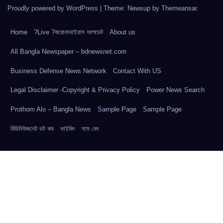
Proudly powered by WordPress
|
Theme: Newsup by
Themeansar
.
Home
?Live ?করোনাভাইরাস আপডেট
About us
All Bangla Newspaper – bdnewsnet.com
Business Defense News Network
Contact With US
Legal Disclaimer -Copyright & Privacy Policy
Power News Search
Prothom Alo – Bangla News
Sample Page
Sample Page
বিডিনিউজনেট ডট কম
ভাইকিং
সাম বেদ