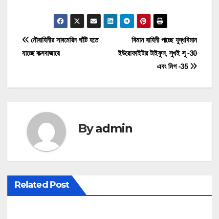
P
নৌবাহিনীর সাবমেরিন ঘাঁটি হতে
বিমান বাহিনী পাচ্ছে যুদ্ধবিমান
যাচ্ছে কক্সবাজারে
ইউরোফাইটার টাইফুন, সুখই সু -30
o
এবং মিগ -35
s
t
n
By
admin
a
v
i
Related Post
g