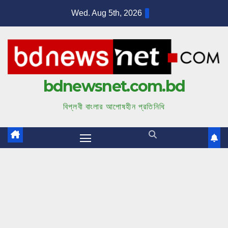
S
Wed. Aug 5th, 2026
k
i
p
t
bdnewsnet.com.bd
o
c
বিপ্লবী বাংলার আপোষহীন প্রতিনিধি
o
n
t
e
n
t