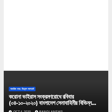
a
t
i
o
n
সামরিক খবর: ডিফেন্স আপডেট
করোনা ভাইরাস সংক্রমণরোধে রবিবার
(০৪-১০-২০২০) বাংলাদেশ সেনাবাহিনীর বিভিন্ন
কার্যক্রম
OCT 4, 2020
BANGLANEWS