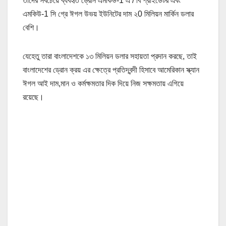
তাদের সবচেয়ে ব্যবহৃত ড্রোন এমকিউ-1 এ / বি প্রাইডেটর এবং
এমকিউ-1 সি গ্রে ঈগল উভয় ইউনিটের দাম ২0 মিলিয়ন মার্কিন ডলার
বেশি।
যেহেতু তারা বাংলাদেশকে ১৩ মিলিয়ন ডলার সহায়তা প্রদান করছে, তাই
বাংলাদেশের ড্রোন ক্রয় এর ক্ষেত্রে প্রতিদ্বন্দী হিসাবে আমেরিকান স্ক্যান
ঈগল আই দাম,মান ও কর্মক্ষমতার দিক দিয়ে নিজ সক্ষমতায় এগিয়ে
রয়েছে।