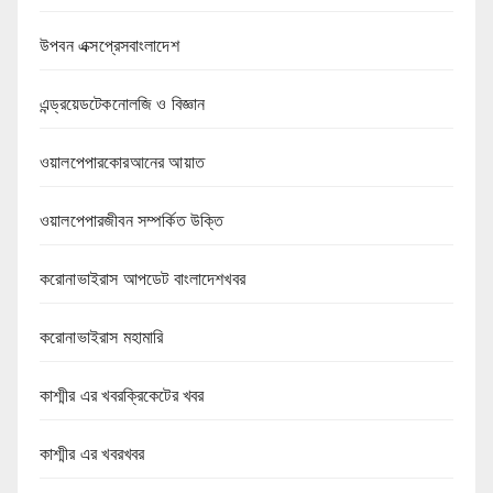
উপবন এক্সপ্রেসবাংলাদেশ
এন্ড্রয়েডটেকনোলজি ও বিজ্ঞান
ওয়ালপেপারকোরআনের আয়াত
ওয়ালপেপারজীবন সম্পর্কিত উক্তি
করোনাভাইরাস আপডেট বাংলাদেশখবর
করোনাভাইরাস মহামারি
কাশ্মীর এর খবরক্রিকেটের খবর
কাশ্মীর এর খবরখবর