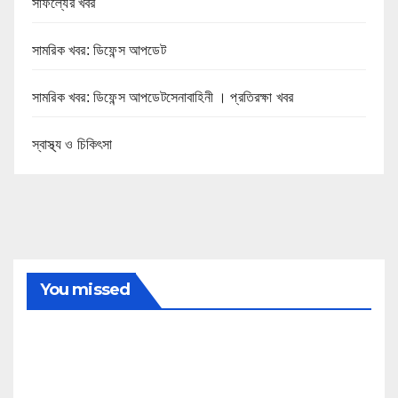
সাফল্যের খবর
সামরিক খবর: ডিফেন্স আপডেট
সামরিক খবর: ডিফেন্স আপডেটসেনাবাহিনী । প্রতিরক্ষা খবর
স্বাস্থ্য ও চিকিৎসা
You missed