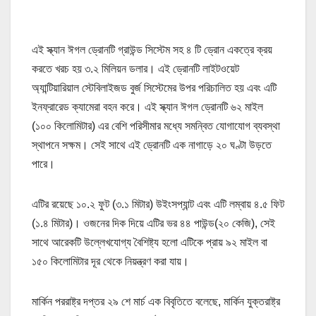
এই স্ক্যান ঈগল ড্রোনটি গ্রাউন্ড সিস্টেম সহ ৪ টি ড্রোন একত্রে ক্রয়
করতে খরচ হয় ৩.২ মিলিয়ন ডলার। এই ড্রোনটি লাইটওয়েট
অ্যান্টিয়ারিয়াল স্টেবিলাইজড বুর্জ সিস্টেমের উপর পরিচালিত হয় এবং এটি
ইনফ্রারেড ক্যামেরা বহন করে। এই স্ক্যান ঈগল ড্রোনটি ৬২ মাইল
(১০০ কিলোমিটার) এর বেশি পরিসীমার মধ্যে সমন্বিত যোগাযোগ ব্যবস্থা
স্থাপনে সক্ষম। সেই সাথে এই ড্রোনটি এক নাগাড়ে ২০ ঘণ্টা উড়তে
পারে।
এটির রয়েছে ১০.২ ফুট (৩.১ মিটার) উইংসপ্যান্ট এবং এটি লম্বায় ৪.৫ ফিট
(১.৪ মিটার)। ওজনের দিক দিয়ে এটির ভর ৪৪ পাউন্ড(২০ কেজি), সেই
সাথে আরেকটি উল্লেখযোগ্য বৈশিষ্ট্য হলো এটিকে প্রায় ৯২ মাইল বা
১৫০ কিলোমিটার দূর থেকে নিয়ন্ত্রণ করা যায়।
মার্কিন পররাষ্ট্র দপ্তর ২৯ শে মার্চ এক বিবৃতিতে বলেছে, মার্কিন যুক্তরাষ্ট্র