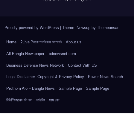
Proudly powered by WordPress
|
Theme: Newsup by
Themeansar
.
Home
?Live ?করোনাভাইরাস আপডেট
About us
All Bangla Newspaper – bdnewsnet.com
Business Defense News Network
Contact With US
Legal Disclaimer -Copyright & Privacy Policy
Power News Search
Prothom Alo – Bangla News
Sample Page
Sample Page
বিডিনিউজনেট ডট কম
ভাইকিং
সাম বেদ