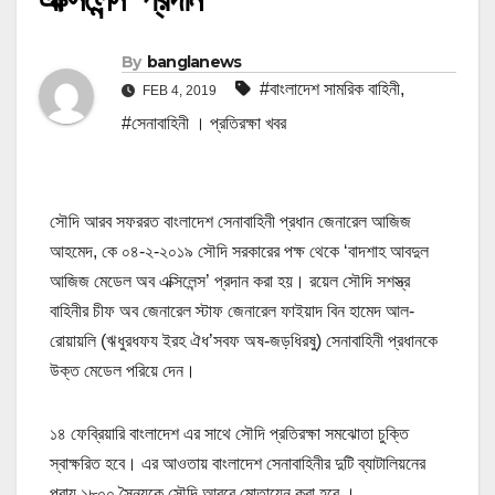
By
banglanews
#বাংলাদেশ সামরিক বাহিনী
,
FEB 4, 2019
#সেনাবাহিনী । প্রতিরক্ষা খবর
সৌদি আরব সফররত বাংলাদেশ সেনাবাহিনী প্রধান জেনারেল আজিজ
আহমেদ, কে ০৪-২-২০১৯ সৌদি সরকারের পক্ষ থেকে ‘বাদশাহ আবদুল
আজিজ মেডেল অব এক্সিলেন্স’ প্রদান করা হয়। রয়েল সৌদি সশস্ত্র
বাহিনীর চীফ অব জেনারেল স্টাফ জেনারেল ফাইয়াদ বিন হামেদ আল-
রোয়ায়লি (ঋধুরধফয ইরহ ঐধ’সবফ অষ-জড়ধিরষু) সেনাবাহিনী প্রধানকে
উক্ত মেডেল পরিয়ে দেন।
১৪ ফেব্রিয়ারি বাংলাদেশ এর সাথে সৌদি প্রতিরক্ষা সমঝোতা চুক্তি
স্বাক্ষরিত হবে। এর আওতায় বাংলাদেশ সেনাবাহিনীর দুটি ব্যাটালিয়নের
প্রায় ১৮০০ সৈন্যকে সৌদি আরবে মোতায়েন করা হবে ।