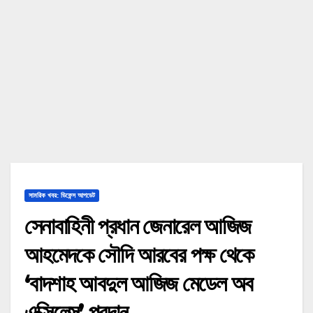
সামরিক খবর: ডিফেন্স আপডেট
সেনাবাহিনী প্রধান জেনারেল আজিজ
আহমেদকে সৌদি আরবের পক্ষ থেকে
‘বাদশাহ আবদুল আজিজ মেডেল অব
এক্সিলেন্স’ প্রদান