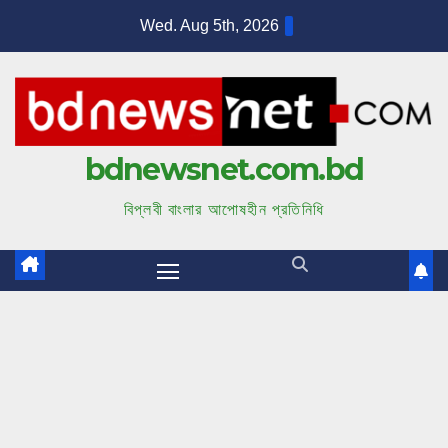
S
Wed. Aug 5th, 2026
k
i
p
t
bdnewsnet.com.bd
o
c
বিপ্লবী বাংলার আপোষহীন প্রতিনিধি
o
n
t
e
n
t