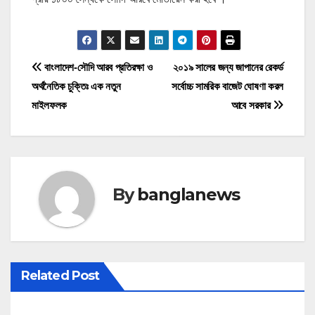
P
বাংলাদেশ-সৌদি আরব প্রতিরক্ষা ও
২০১৯ সালের জন্য জাপানের রেকর্ড
অর্থনৈতিক চুক্তিঃ এক নতুন
সর্বোচ্চ সামরিক বাজেট ঘোষণা করল
o
মাইলফলক
আবে সরকার
s
t
n
By
banglanews
a
v
i
Related Post
g