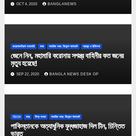
কার্যক্রম
OCT 4, 2020
BANGLANEWS
করোনাভাইরাস মহামারি
খবর
সামরিক খবর: ডিফেন্স আপডেট
স্বাস্থ্য ও চিকিৎসা
জেনে নিন, মহামারি করোনায় সশস্ত্র বাহিনীর কত জনের
মৃত্যু হয়েছে!
SEP 22, 2020
BANGLA NEWS DESK OP
TECH
খবর
বিশ্ব সংবাদ
সামরিক খবর: ডিফেন্স আপডেট
পাকিস্তানকে অত্যাধুনিক যুদ্ধজাহাজ দিল চীন, চিন্তিত
ভারত