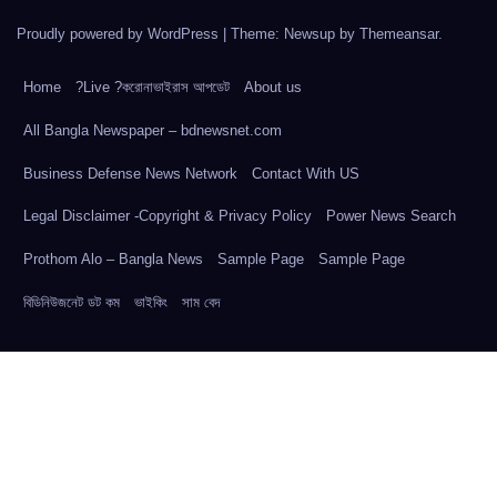
Proudly powered by WordPress
|
Theme: Newsup by
Themeansar
.
Home
?Live ?করোনাভাইরাস আপডেট
About us
All Bangla Newspaper – bdnewsnet.com
Business Defense News Network
Contact With US
Legal Disclaimer -Copyright & Privacy Policy
Power News Search
Prothom Alo – Bangla News
Sample Page
Sample Page
বিডিনিউজনেট ডট কম
ভাইকিং
সাম বেদ