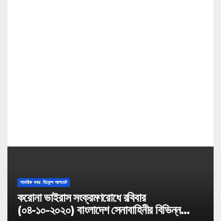
a
t
i
o
n
সামরিক খবর: ডিফেন্স আপডেট
করোনা ভাইরাস সংক্রমণরোধে রবিবার
(০৪-১০-২০২০) বাংলাদেশ সেনাবাহিনীর বিভিন্ন