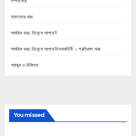
সম্পাদকীয়
সাফল্যের খবর
সামরিক খবর: ডিফেন্স আপডেট
সামরিক খবর: ডিফেন্স আপডেটসেনাবাহিনী । প্রতিরক্ষা খবর
স্বাস্থ্য ও চিকিৎসা
You missed