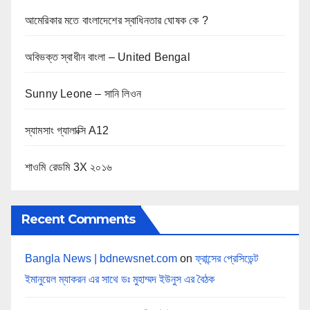
আমেরিকার মতে বাংলাদেশের স্বাধিনতার ঘোষক কে ?
অবিভক্ত স্বাধীন বাংলা – United Bengal
Sunny Leone – সানি লিওন
স্যামসাং গ্যালাক্সি A12
শাওমি রেডমি 3X ২০১৬
Recent Comments
Bangla News | bdnewsnet.com
on
ফ্রান্সের প্রেসিডেন্ট
ইমানুয়েল ম্যাকরন এর সাথে ডঃ মুহাম্মদ ইউনুস এর বৈঠক