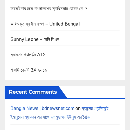
আমেরিকার মতে বাংলাদেশের স্বাধিনতার ঘোষক কে ?
অবিভক্ত স্বাধীন বাংলা – United Bengal
Sunny Leone – সানি লিওন
স্যামসাং গ্যালাক্সি A12
শাওমি রেডমি 3X ২০১৬
Recent Comments
Bangla News | bdnewsnet.com
on
ফ্রান্সের প্রেসিডেন্ট
ইমানুয়েল ম্যাকরন এর সাথে ডঃ মুহাম্মদ ইউনুস এর বৈঠক