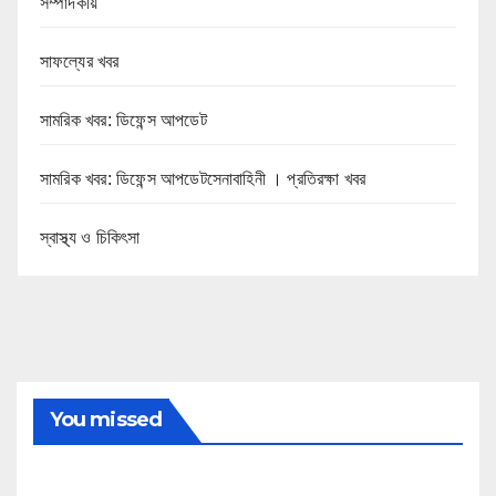
সম্পাদকীয়
সাফল্যের খবর
সামরিক খবর: ডিফেন্স আপডেট
সামরিক খবর: ডিফেন্স আপডেটসেনাবাহিনী । প্রতিরক্ষা খবর
স্বাস্থ্য ও চিকিৎসা
You missed