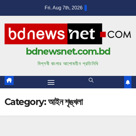
S
Fri. Aug 7th, 2026
k
i
p
t
bdnewsnet.com.bd
o
c
বিপ্লবী বাংলার আপোষহীন প্রতিনিধি
o
n
t
e
Category:
আইন শৃঙ্খলা
n
t