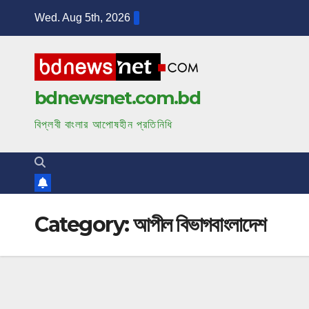
S
Wed. Aug 5th, 2026
k
i
p
t
bdnewsnet.com.bd
o
বিপ্লবী বাংলার আপোষহীন প্রতিনিধি
c
o
n
t
e
Category:
আপীল বিভাগবাংলাদেশ
n
t