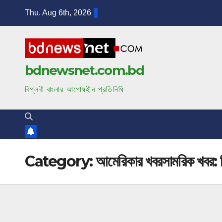
S
Thu. Aug 6th, 2026
k
i
p
t
bdnewsnet.com.bd
o
বিপ্লবী বাংলার আপোষহীন প্রতিনিধি
c
o
n
t
e
Category:
আমেরিকার খবরসামরিক খবর: 
n
t