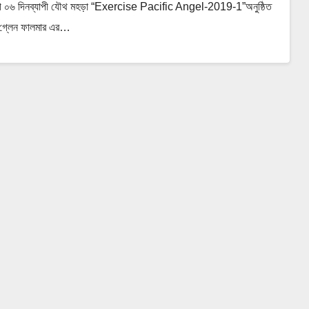
উদ্যোগে ০৬ দিনব্যাপী যৌথ মহড়া “Exercise Pacific Angel-2019-1”অনুষ্ঠিত
ফার গ্লেন ফালমার এর…