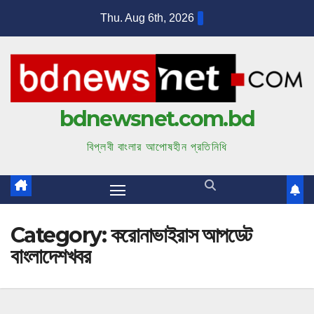
S
Thu. Aug 6th, 2026
k
i
p
t
bdnewsnet.com.bd
o
c
বিপ্লবী বাংলার আপোষহীন প্রতিনিধি
o
n
t
e
Category:
করোনাভাইরাস আপডেট
n
বাংলাদেশখবর
t