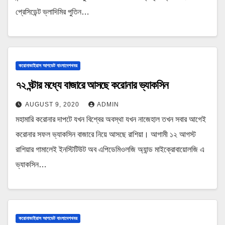
প্রেসিডেন্ট ভ্লাদিমির পুতিন…
করোনাভাইরাস আপডেট বাংলাদেশখবর
৭২ ঘন্টার মধ্যে বাজারে আসছে করোনার ভ্যাকসিন
AUGUST 9, 2020
ADMIN
মহামারি করোনার দাপটে যখন বিশ্বের অবস্থা যখন নাজেহাল তখন সবার আগেই
করোনার সফল ভ্যাকসিন বাজারে নিয়ে আসছে রাশিয়া। আগামী ১২ আগস্ট
রাশিয়ার গামালেই ইনস্টিটিউট অব এপিডেমিওলজি অ্যান্ড মাইক্রোবায়োলজি এ
ভ্যাকসিন…
করোনাভাইরাস আপডেট বাংলাদেশখবর