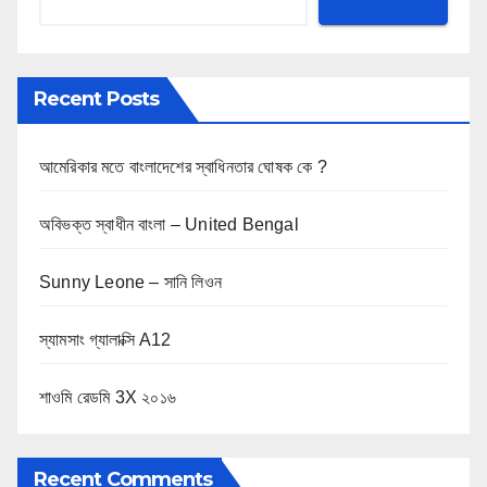
p
a
Recent Posts
g
i
আমেরিকার মতে বাংলাদেশের স্বাধিনতার ঘোষক কে ?
n
অবিভক্ত স্বাধীন বাংলা – United Bengal
a
Sunny Leone – সানি লিওন
t
i
স্যামসাং গ্যালাক্সি A12
o
শাওমি রেডমি 3X ২০১৬
n
Recent Comments