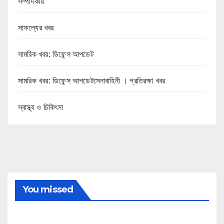
সম্পাদকীয়
সাফল্যের খবর
সামরিক খবর: ডিফেন্স আপডেট
সামরিক খবর: ডিফেন্স আপডেটসেনাবাহিনী । প্রতিরক্ষা খবর
স্বাস্থ্য ও চিকিৎসা
You missed