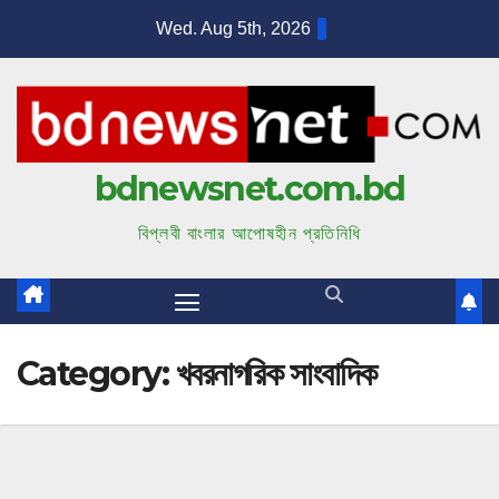
S
Wed. Aug 5th, 2026
k
i
p
t
bdnewsnet.com.bd
o
c
বিপ্লবী বাংলার আপোষহীন প্রতিনিধি
o
n
t
e
Category:
খবরনাগরিক সাংবাদিক
n
t