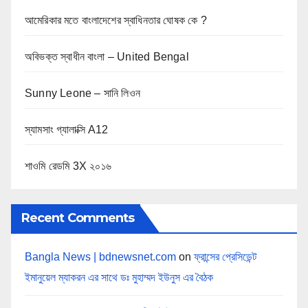
আমেরিকার মতে বাংলাদেশের স্বাধিনতার ঘোষক কে ?
অবিভক্ত স্বাধীন বাংলা – United Bengal
Sunny Leone – সানি লিওন
স্যামসাং গ্যালাক্সি A12
শাওমি রেডমি 3X ২০১৬
Recent Comments
Bangla News | bdnewsnet.com
on
ফ্রান্সের প্রেসিডেন্ট
ইমানুয়েল ম্যাকরন এর সাথে ডঃ মুহাম্মদ ইউনুস এর বৈঠক