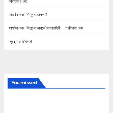
সাফল্যের খবর
সামরিক খবর: ডিফেন্স আপডেট
সামরিক খবর: ডিফেন্স আপডেটসেনাবাহিনী । প্রতিরক্ষা খবর
স্বাস্থ্য ও চিকিৎসা
You missed