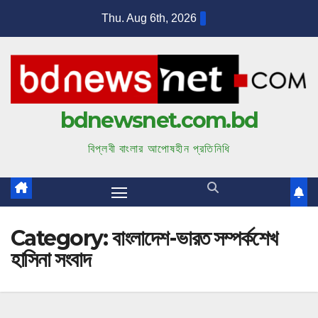
S
Thu. Aug 6th, 2026
k
i
p
t
bdnewsnet.com.bd
o
c
বিপ্লবী বাংলার আপোষহীন প্রতিনিধি
o
n
t
e
Category:
বাংলাদেশ-ভারত সম্পর্কশেখ
n
হাসিনা সংবাদ
t