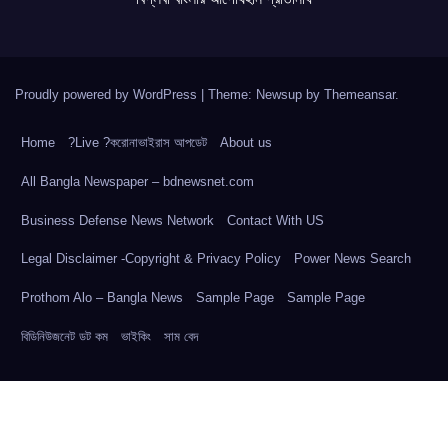
Proudly powered by WordPress
|
Theme: Newsup by
Themeansar
.
Home
?Live ?করোনাভাইরাস আপডেট
About us
All Bangla Newspaper – bdnewsnet.com
Business Defense News Network
Contact With US
Legal Disclaimer -Copyright & Privacy Policy
Power News Search
Prothom Alo – Bangla News
Sample Page
Sample Page
বিডিনিউজনেট ডট কম
ভাইকিং
সাম বেদ