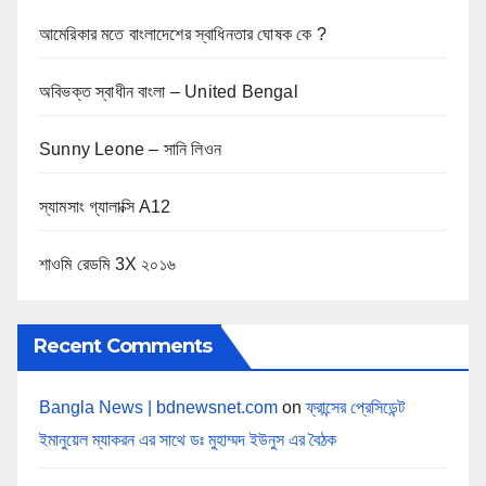
আমেরিকার মতে বাংলাদেশের স্বাধিনতার ঘোষক কে ?
অবিভক্ত স্বাধীন বাংলা – United Bengal
Sunny Leone – সানি লিওন
স্যামসাং গ্যালাক্সি A12
শাওমি রেডমি 3X ২০১৬
Recent Comments
Bangla News | bdnewsnet.com
on
ফ্রান্সের প্রেসিডেন্ট
ইমানুয়েল ম্যাকরন এর সাথে ডঃ মুহাম্মদ ইউনুস এর বৈঠক