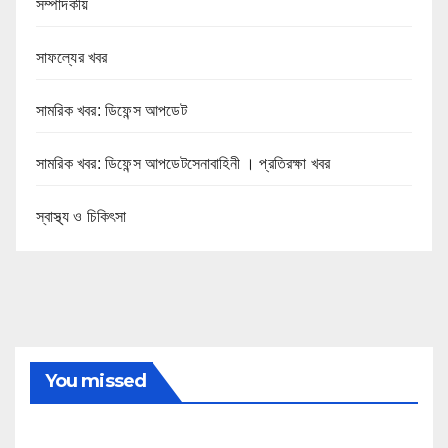
সম্পাদকীয়
সাফল্যের খবর
সামরিক খবর: ডিফেন্স আপডেট
সামরিক খবর: ডিফেন্স আপডেটসেনাবাহিনী । প্রতিরক্ষা খবর
স্বাস্থ্য ও চিকিৎসা
You missed