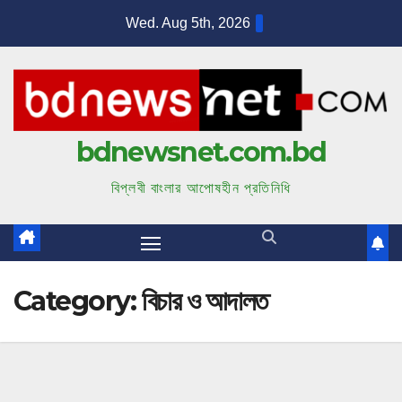
S
Wed. Aug 5th, 2026
k
i
p
t
bdnewsnet.com.bd
o
c
বিপ্লবী বাংলার আপোষহীন প্রতিনিধি
o
n
t
e
Category:
বিচার ও আদালত
n
t