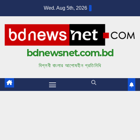
S
Wed. Aug 5th, 2026
k
i
p
t
bdnewsnet.com.bd
o
c
বিপ্লবী বাংলার আপোষহীন প্রতিনিধি
o
n
t
e
n
t