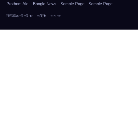
Prothom Alo – Bangla News
Sample Page
Sample Page
বিডিনিউজনেট ডট কম
ভাইকিং
সাম বেদ