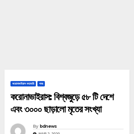
করোনাভাইরাস মহামারি
খবর
করোনাভাইরাস: বিশ্বজুড়ে ৫৮ টি দেশে
এবং ৩০০০ ছাড়ালো মৃতের সংখ্যা
By
bdnews
MAR 2, 2020