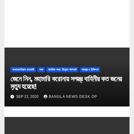
o
n
করোনাভাইরাস মহামারি
খবর
সামরিক খবর: ডিফেন্স আপডেট
স্বাস্থ্য ও চিকিৎসা
জেনে নিন, মহামারি করোনায় সশস্ত্র বাহিনীর কত জনের
মৃত্যু হয়েছে!
SEP 22, 2020
BANGLA NEWS DESK OP