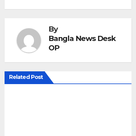
o
s
t
By
n
Bangla News Desk
OP
a
v
i
Related Post
g
a
t
i