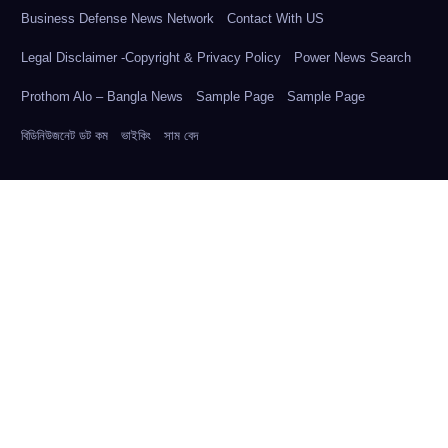
Business Defense News Network
Contact With US
Legal Disclaimer -Copyright & Privacy Policy
Power News Search
Prothom Alo – Bangla News
Sample Page
Sample Page
বিডিনিউজনেট ডট কম
ভাইকিং
সাম বেদ