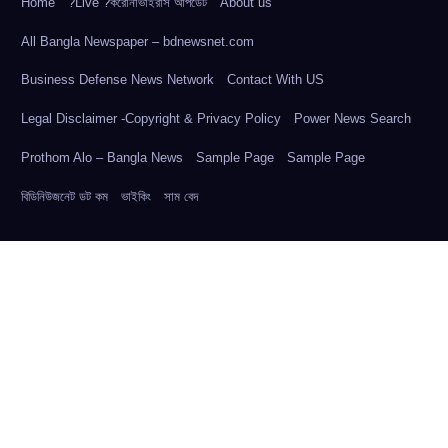
Home
?Live ?করোনাভাইরাস আপডেট
About us
All Bangla Newspaper – bdnewsnet.com
Business Defense News Network
Contact With US
Legal Disclaimer -Copyright & Privacy Policy
Power News Search
Prothom Alo – Bangla News
Sample Page
Sample Page
বিডিনিউজনেট ডট কম
ভাইকিং
সাম বেদ