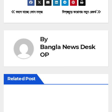
P
বদলে যাচ্ছে ফোন নম্বর
বিশ্বজুড়ে করোনার নতুন রেকর্ড
o
s
By
t
Bangla News Desk
n
OP
a
v
Related Post
i
g
a