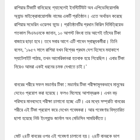
রাশিয়ার টিকাটি বানিয়েছে গ্যামেলেই ইনস্টিটিউট অব এপিডেমিয়োলজি
অ্যান্ড মাইক্রোবায়োলজি নামের একটি প্রতিষ্ঠান। এতে অর্থায়ন করেছে
রাশিয়ার সভেরিন ওয়েলথ ফান্ড। প্রতিষ্ঠানটির প্রধান কিরিল দিমিত্রিয়েভ
গতকাল সিএনএনকে জানান, ১০ আগস্ট কিংবা তার আগেই তাঁদের টিকা
বাজারে ছাড়া হবে। তবে সবার আগে এটি পাবেন স্বাস্থ্যকর্মীরা। তিনি
বলেন, ‘১৯৫৭ সালে রাশিয়া যখন বিশ্বের প্রথম দেশ হিসেবে মহাকাশে
স্যাটেলাইট পাঠায়, তখন আমেরিকানরা হতবাক হয়ে গিয়েছিল। এবার টিকা
নিয়েও আমরা একই ধরনের চমক দেখাতে চাই।’
বানরের শরীরে সফল মডার্নার টিকা : মডার্নার টিকা পরীক্ষামূলকভাবে মানুষের
দেহেও প্রয়োগ করা হয়েছে। ফলও মিলেছে আশাব্যঞ্জক। এখন বড়
পরিসরে মানবদেহে পরীক্ষা চালানো হচ্ছে এটি। এর মধ্যে সম্প্রতি বানরের
শরীরে এই টিকা প্রয়োগ করে দেখেন গবেষকরা। আর গবেষণার বিস্তারিত
ছাপা হয়েছে নিউ ইংল্যান্ড জার্নাল অব মেডিসিন সাময়িকীতে।
মোট ২৪টি বানরের ওপর এই গবেষণা চালানো হয়। ২৪টি বানরকে ভাগ