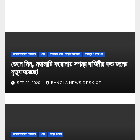
n
করোনাভাইরাস মহামারি
খবর
সামরিক খবর: ডিফেন্স আপডেট
স্বাস্থ্য ও চিকিৎসা
জেনে নিন, মহামারি করোনায় সশস্ত্র বাহিনীর কত জনের
মৃত্যু হয়েছে!
SEP 22, 2020
BANGLA NEWS DESK OP
করোনাভাইরাস মহামারি
খবর
বিশ্ব সংবাদ