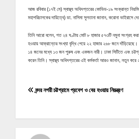
আজ রবিবার (১৭ই মে) স্বাস্থ্য অধিদপ্তরের কোভিড-১৯ সংক্রান্ত নিয়মিত
মহাপরিচালকের দায়িত্বে) ডা. নাসিমা সুলতানা জানান, করোনা ভাইরাস
তিনি আরো বলেন, গত ২৪ ঘণ্টায় মোট ৮ হাজার ৫৭৩টি নমুনা সংগ্রহ করা
হওয়ায় আক্রান্তের সংখ্যা বৃদ্ধি পেয়ে ২২ হাজার ২৬৮ জনে দাঁড়িয়েছে।
১৪ জনের মধ্যে ১৩ জন পুরুষ এবং একজন নারী। ঢাকা সিটিতে এবং চট্টগ
করেন তিনি। স্বাস্থ্য অধিদপ্তরের এই কর্মকর্তা আরও জানান, নতুন ক
P
বন্দর নগরী চট্টগ্রামে প্রবেশ ও বের হওয়ায় নিয়ন্ত্রণ
o
s
t