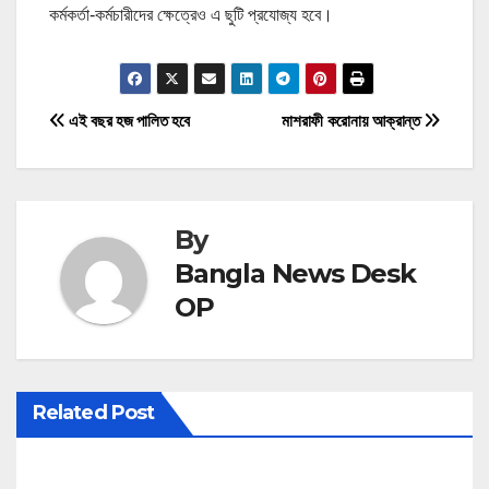
কর্মকর্তা-কর্মচারীদের ক্ষেত্রেও এ ছুটি প্রযোজ্য হবে।
P
এই বছর হজ পালিত হবে
মাশরাফী করোনায় আক্রান্ত
o
s
By
t
Bangla News Desk
n
OP
a
v
Related Post
i
g