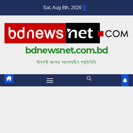
S
Sat. Aug 8th, 2026
k
i
p
t
bdnewsnet.com.bd
o
c
বিপ্লবী বাংলার আপোষহীন প্রতিনিধি
o
n
t
e
n
t