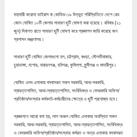
মহামারী করোনা ভাইরাস বা কোভিড-১৯ উদ্ভুত পরিস্থিতিতে দেশে রেড
জোন ঘোষিত ১০টি জেলায় সাধারণ ছুটি ঘোষণা করা হয়েছে। রবিবার (২১
জুন) দিবাগত রাতে সাধারণ ছুটি ঘোষণা করে প্রজ্ঞাপন জারি করেছে জন
প্রশাসন মন্ত্রণালয়।
সাধারণ ছুটি ঘোষিত জেলাগুলো হল, চট্টগ্রাম, বগুড়া, মৌলভীবাজার,
চুয়াডাঙ্গা, যশোর, নারায়নগঞ্জ, হবিগঞ্জ, কুমিল্লা, মুন্সীগঞ্জ ও মাদারীপুর।
ঘোষিত এসব এলাকায় বসবাসরত সকল সরকারি, আধা-সরকারি,
স্বায়ত্তশাসিত, আধা-স্বায়ত্তশাসিত, সংবিধিবদ্ধ ও বেসরকারি অফিস/
প্রতিষ্ঠান/সংস্থার কর্মকর্তা-কর্মচারীদের ক্ষেত্রে এ ছুটি প্রযোজ্য হবে।
প্রজ্ঞাপনে আরো বলা হয়, লাল অঞ্চল ঘোষিত এলাকায় অবস্থিত সকল
সরকারি, আধা-সরকারি, স্বায়ত্তশাসিত, আধা-স্বায়ত্তশাসিত, সংবিধিবদ্ধ
ও বেসরকারি অফিস/প্রতিষ্ঠান/সংস্থায় কর্মরত ও অত্র এলাকায় বসবাসরত