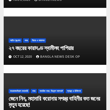
আইন শৃঙ্খলা
খবর
বিচার ও আদালত
২৭ বছরের কারাদণ্ড স্বামীসহ পাপিয়ার
OCT 12, 2020
BANGLA NEWS DESK OP
করোনাভাইরাস মহামারি
খবর
সামরিক খবর: ডিফেন্স আপডেট
স্বাস্থ্য ও চিকিৎসা
জেনে নিন, মহামারি করোনায় সশস্ত্র বাহিনীর কত জনের
মৃত্যু হয়েছে!