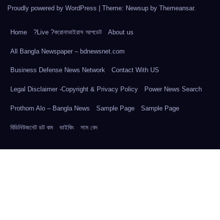
Proudly powered by WordPress
|
Theme: Newsup by
Themeansar
.
Home
?Live ?করোনাভাইরাস আপডেট
About us
All Bangla Newspaper – bdnewsnet.com
Business Defense News Network
Contact With US
Legal Disclaimer -Copyright & Privacy Policy
Power News Search
Prothom Alo – Bangla News
Sample Page
Sample Page
বিডিনিউজনেট ডট কম
ভাইকিং
সাম বেদ