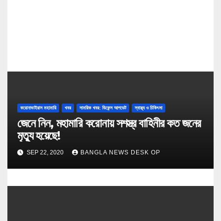
n
করোনাভাইরাস মহামারি
খবর
সামরিক খবর: ডিফেন্স আপডেট
স্বাস্থ্য ও চিকিৎসা
জেনে নিন, মহামারি করোনায় সশস্ত্র বাহিনীর কত জনের
মৃত্যু হয়েছে!
SEP 22, 2020
BANGLA NEWS DESK OP