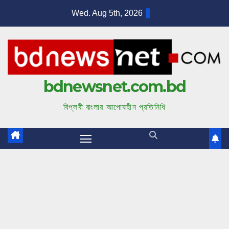
S
Wed. Aug 5th, 2026
k
i
p
t
bdnewsnet.com.bd
o
c
বিপ্লবী বাংলার আপোষহীন প্রতিনিধি
o
n
t
e
n
t