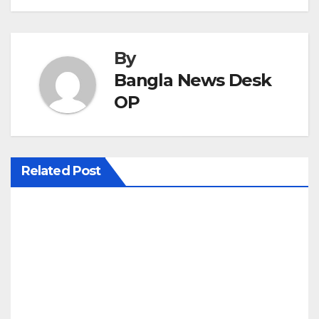
s
t
By
n
Bangla News Desk
OP
a
v
i
Related Post
g
a
t
i
o