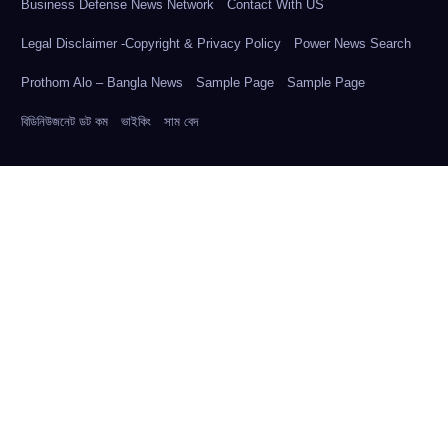
Business Defense News Network
Contact With US
Legal Disclaimer -Copyright & Privacy Policy
Power News Search
Prothom Alo – Bangla News
Sample Page
Sample Page
বিডিনিউজনেট ডট কম
ভাইকিং
সাম বেদ