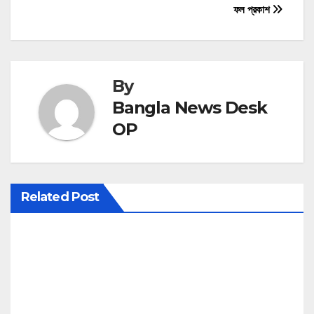
ফল প্রকাশ
o
s
t
By
n
Bangla News Desk
OP
a
v
i
Related Post
g
a
t
i