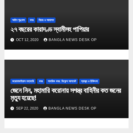
আইন শৃঙ্খলা
খবর
বিচার ও আদালত
২৭ বছরের কারাদণ্ড স্বামীসহ পাপিয়ার
OCT 12, 2020
BANGLA NEWS DESK OP
করোনাভাইরাস মহামারি
খবর
সামরিক খবর: ডিফেন্স আপডেট
স্বাস্থ্য ও চিকিৎসা
জেনে নিন, মহামারি করোনায় সশস্ত্র বাহিনীর কত জনের
মৃত্যু হয়েছে!
SEP 22, 2020
BANGLA NEWS DESK OP