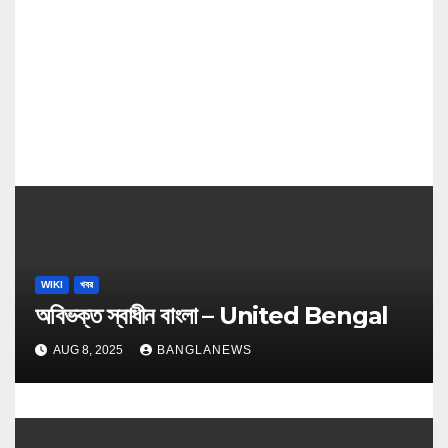
o
n
WIKI
খবর
অবিভক্ত স্বাধীন বাংলা – United Bengal
AUG 8, 2025
BANGLANEWS