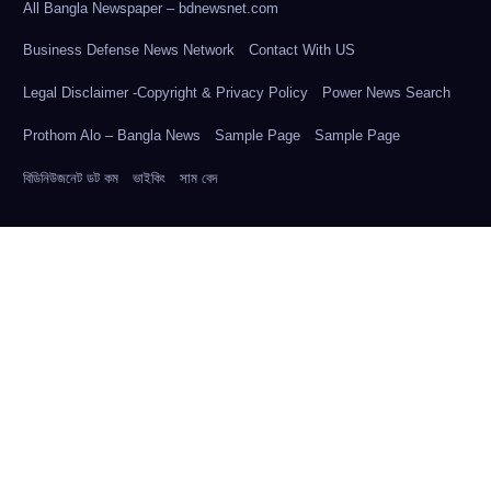
All Bangla Newspaper – bdnewsnet.com
Business Defense News Network
Contact With US
Legal Disclaimer -Copyright & Privacy Policy
Power News Search
Prothom Alo – Bangla News
Sample Page
Sample Page
বিডিনিউজনেট ডট কম
ভাইকিং
সাম বেদ