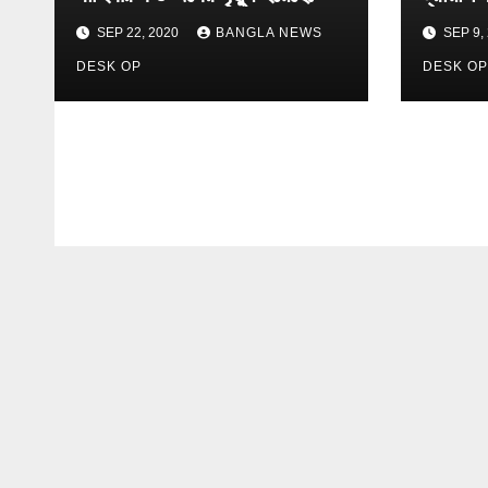
t
SEP 22, 2020
BANGLA NEWS
SEP 9,
i
DESK OP
DESK O
o
n