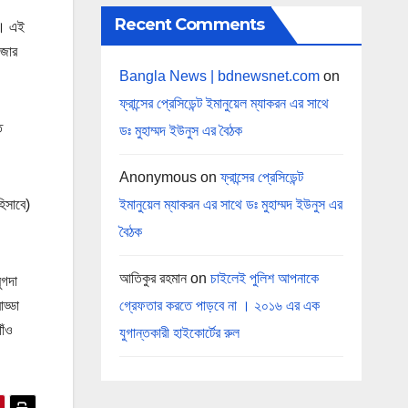
Recent Comments
া। এই
াজার
Bangla News | bdnewsnet.com
on
ফ্রান্সের প্রেসিডেন্ট ইমানুয়েল ম্যাকরন এর সাথে
ত
ডঃ মুহাম্মদ ইউনুস এর বৈঠক
Anonymous
on
ফ্রান্সের প্রেসিডেন্ট
ইমানুয়েল ম্যাকরন এর সাথে ডঃ মুহাম্মদ ইউনুস এর
িসাবে)
বৈঠক
আতিকুর রহমান
on
চাইলেই পুলিশ আপনাকে
ুগদা
গ্রেফতার করতে পাড়বে না । ২০১৬ এর এক
ড্ডা
াঁও
যুগান্তকারী হাইকোর্টের রুল