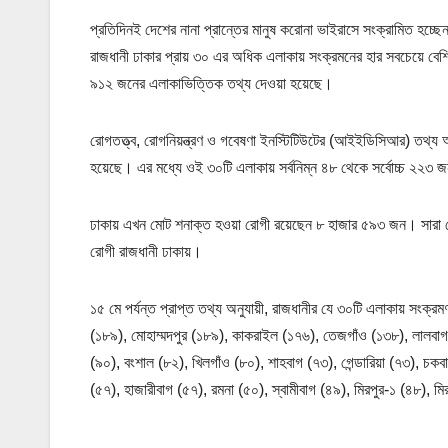
প্রতিদিনই দেশের নানা প্রান্তের মানুষ করোনা ভাইরাসে সংক্রামিত হচ্ছ
রাজধানী ঢাকার প্রায় ৩০ এর অধিক এলাকায় সংক্রমনের হার সবচেয়ে 
৯১২ জনের এলাকাভিত্তিক তথ্য দেওয়া হয়েছে।
রোগতত্ত্ব, রোগনিয়ন্ত্রণ ও গবেষণা ইনস্টিটিউটের (আইইডিসিআর) তথ্য অ
হয়েছে। এর মধ্যে ওই ৩০টি এলাকায় সর্বনিম্ন ৪৮ থেকে সর্বোচ্চ ২২৩
ঢাকায় এখন মোট শনাক্ত হওয়া রোগী রয়েছেন ৮ হাজার ৫৯৩ জন। সারা 
রোগী রাজধানী ঢাকায়।
১৫ মে পর্যন্ত প্রাপ্ত তথ্য অনুযায়ী, রাজধানীর যে ৩০টি এলাকায় সংক্র
(১৮৯), মোহাম্মদপুর (১৮৯), কাকরাইল (১৭৬), তেজগাঁও (১৩৮), লালবাগ (
(৯০), বংশাল (৮২), খিলগাঁও (৮০), শাহবাগ (৭৩), গেন্ডারিয়া (৭৩), চকব
(৫৭), হাজারীবাগ (৫৭), রমনা (৫০), স্বামীবাগ (৪৯), মিরপুর-১ (৪৮), ম