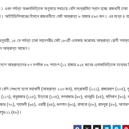
েন। এখন পর্যন্ত অঞ্চলভিত্তিক অনুসারে সবচেয়ে বেশি সংক্রামিত স্থান হচ্ছে রাজধানী ঢাক
বেশি। আইইডিসিআরের হিসাবে রাজধানীতে মোট আক্রান্ত ৮ হাজার ৫৯৩ জন। এর মধ্যে ৪ হ
নুযায়ী, ১৫ মে পর্যন্ত ঢাকা মহানগরীর মোট ১৮৩টি এলাকায় করোনায় আক্রান্ত রোগী শনাক্
 জন আক্রান্ত আছেন।
দেশে আক্রান্তদের ৫৭ দশমিক ৮৯ শতাংশ (১২ হাজার ৯২৫ জনের এলাকাভিত্তিক তথ্যের হ
মণ বেশি সেগুলো হলো মহাখালী (আক্রান্ত ২২৩ জন), যাত্রাবাড়ী (২২১), রাজারবাগ (২০৪), ম
১১৭), বাবুবাজার (১১৫), উত্তরা (১০৪), মগবাজার (৯৮), ধানমন্ডি (৯৪), মালিবাগ (৯৩), বা
াজার (৭০), শ্যামলী (৬৫), ওয়ারী (৬৪), গুলশান (৬৩), বাসাবো (৫৮), রামপুরা (৫৮), আগারগ
িরপুর-১১ (৪৮)।