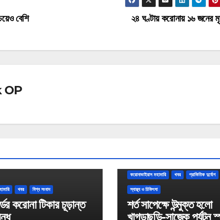
েয়েও বেশি
২৪ ঘণ্টায় করোনায় ১৬ জনের মৃ
k OP
করোনাভাইরাস মহামারি
খবর
প্রাকিতিক দুর্যোগ
হামারি
খবর
বিশ্ব সংবাদ
স্বাস্থ্য ও চিকিৎসা
্ডের করোনা টিকার চূড়ান্ত
শর্ত সাপেক্ষে উন্মুক্ত হলো
বন্ধ
খাগড়াছড়ি-সাজেক পর্যটন স