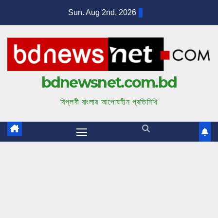
S
Sun. Aug 2nd, 2026
k
i
p
t
bdnewsnet.com.bd
o
c
বিপ্লবী বাংলার আপোষহীন প্রতিনিধি
o
n
t
e
n
t