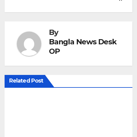
s
t
By
n
Bangla News Desk
a
OP
v
i
Related Post
g
a
t
i
o