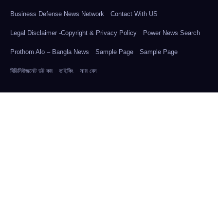
Business Defense News Network
Contact With US
Legal Disclaimer -Copyright & Privacy Policy
Power News Search
Prothom Alo – Bangla News
Sample Page
Sample Page
বিডিনিউজনেট ডট কম
ভাইকিং
সাম বেদ