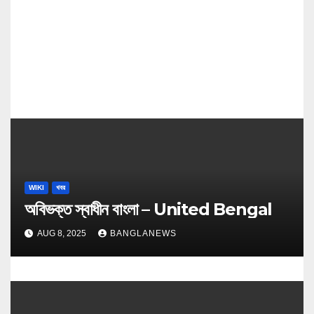
n
WIKI
খবর
অবিভক্ত স্বাধীন বাংলা – United Bengal
AUG 8, 2025
BANGLANEWS