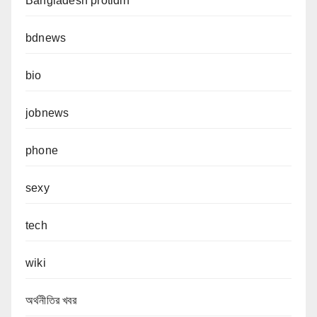
Bangladesh protidin
bdnews
bio
jobnews
phone
sexy
tech
wiki
অর্থনীতির খবর