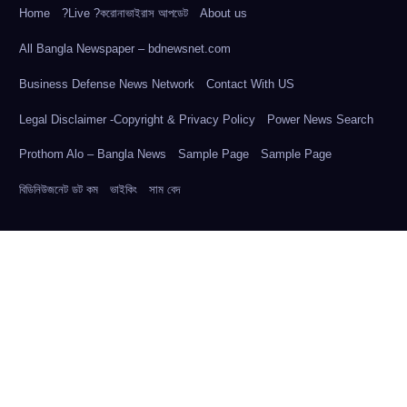
Home
?Live ?করোনাভাইরাস আপডেট
About us
All Bangla Newspaper – bdnewsnet.com
Business Defense News Network
Contact With US
Legal Disclaimer -Copyright & Privacy Policy
Power News Search
Prothom Alo – Bangla News
Sample Page
Sample Page
বিডিনিউজনেট ডট কম
ভাইকিং
সাম বেদ