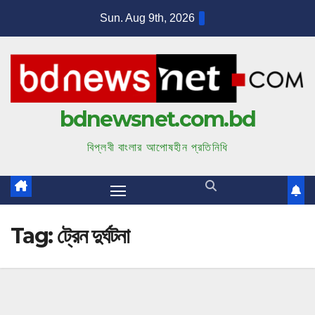
S
Sun. Aug 9th, 2026
k
i
p
t
bdnewsnet.com.bd
o
c
বিপ্লবী বাংলার আপোষহীন প্রতিনিধি
o
n
t
e
Tag:
ট্রেন দুর্ঘটনা
n
t