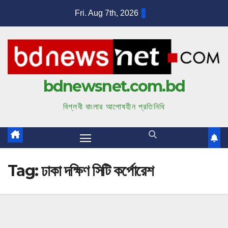
S
Fri. Aug 7th, 2026
k
i
p
t
bdnewsnet.com.bd
o
c
বিপ্লবী বাংলার আপোষহীন প্রতিনিধি
o
n
t
e
Tag:
ঢাকা দক্ষিণ সিটি কর্পোরেশ
n
t