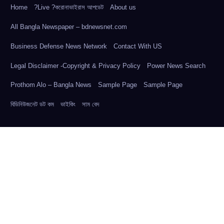
Home
?Live ?করোনাভাইরাস আপডেট
About us
All Bangla Newspaper – bdnewsnet.com
Business Defense News Network
Contact With US
Legal Disclaimer -Copyright & Privacy Policy
Power News Search
Prothom Alo – Bangla News
Sample Page
Sample Page
বিডিনিউজনেট ডট কম
ভাইকিং
সাম বেদ