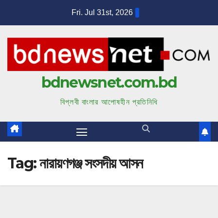
S
Fri. Jul 31st, 2026
k
i
p
t
bdnewsnet.com.bd
o
c
বিপ্লবী বাংলার আপোষহীন প্রতিনিধি
o
n
t
e
Tag:
নারায়ণগঞ্জ সংসদীয় আসন
n
t