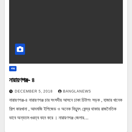
খবর
নারায়ণগঞ্জ- ৪
DECEMBER 5, 2018
BANGLANEWS
নারায়ণগঞ্জ-৪ নারায়ণগঞ্জ চার সংসদীয় আসনে ঢাকা চিটাগং সড়ক , হাজার খানেক
শিল্প কারখানা , আদমজি ইপিজেড ও অনেক বিদ্যুূৎ কেন্দ্র থাকায় রাজনৈতিক
ভাবে অন্যতম গুরত্ব বহন করে । নারায়ণগঞ্জ জেলার…