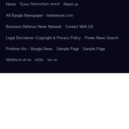
Home
?Live ?করোনাভাইরাস আপডেট
About us
All Bangla Newspaper – bdnewsnet.com
Business Defense News Network
Contact With US
Legal Disclaimer -Copyright & Privacy Policy
Power News Search
Prothom Alo – Bangla News
Sample Page
Sample Page
বিডিনিউজনেট ডট কম
ভাইকিং
সাম বেদ