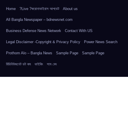
Home
?Live ?করোনাভাইরাস আপডেট
About us
All Bangla Newspaper – bdnewsnet.com
Business Defense News Network
Contact With US
Legal Disclaimer -Copyright & Privacy Policy
Power News Search
Prothom Alo – Bangla News
Sample Page
Sample Page
বিডিনিউজনেট ডট কম
ভাইকিং
সাম বেদ