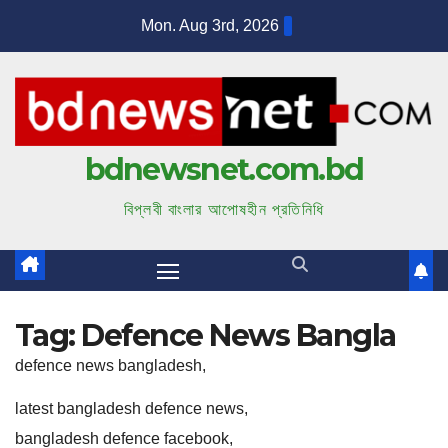
S
Mon. Aug 3rd, 2026
k
i
p
t
bdnewsnet.com.bd
o
c
বিপ্লবী বাংলার আপোষহীন প্রতিনিধি
o
n
t
e
Tag:
Defence News Bangla
n
defence news bangladesh,
t
latest bangladesh defence news,
bangladesh defence facebook,