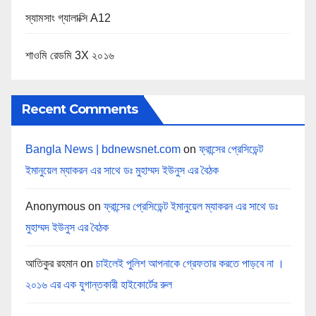
স্যামসাং গ্যালাক্সি A12
শাওমি রেডমি 3X ২০১৬
Recent Comments
Bangla News | bdnewsnet.com
on
ফ্রান্সের প্রেসিডেন্ট
ইমানুয়েল ম্যাকরন এর সাথে ডঃ মুহাম্মদ ইউনুস এর বৈঠক
Anonymous
on
ফ্রান্সের প্রেসিডেন্ট ইমানুয়েল ম্যাকরন এর সাথে ডঃ
মুহাম্মদ ইউনুস এর বৈঠক
আতিকুর রহমান
on
চাইলেই পুলিশ আপনাকে গ্রেফতার করতে পাড়বে না ।
২০১৬ এর এক যুগান্তকারী হাইকোর্টের রুল