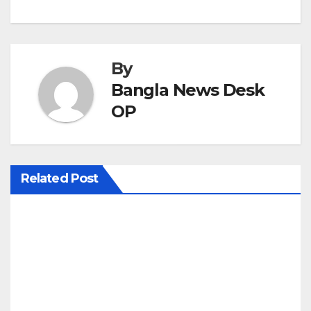
o
s
t
By
n
Bangla News Desk
OP
a
v
i
Related Post
g
a
t
i