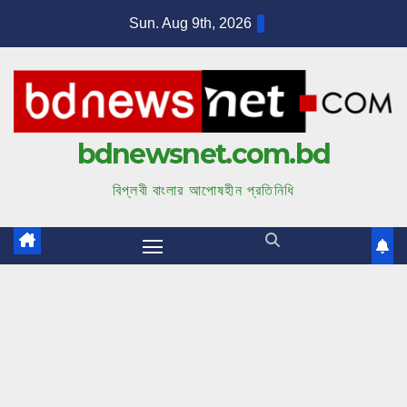
S
Sun. Aug 9th, 2026
k
i
p
t
bdnewsnet.com.bd
o
c
বিপ্লবী বাংলার আপোষহীন প্রতিনিধি
o
n
t
e
n
t