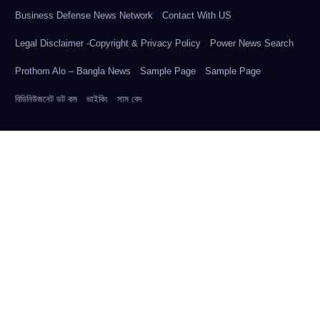
Business Defense News Network
Contact With US
Legal Disclaimer -Copyright & Privacy Policy
Power News Search
Prothom Alo – Bangla News
Sample Page
Sample Page
বিডিনিউজনেট ডট কম
ভাইকিং
সাম বেদ